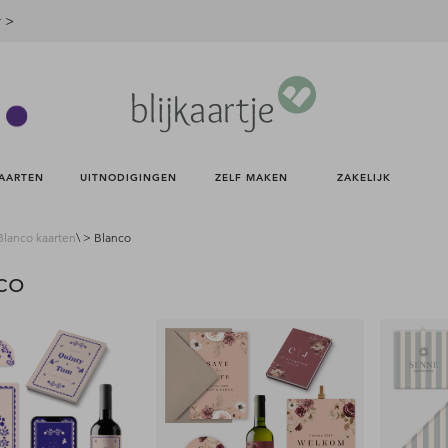
r >
AARTEN 
UITNODIGINGEN 
ZELF MAKEN 
ZAKELIJK 
Blanco kaarten
\ > Blanco
co