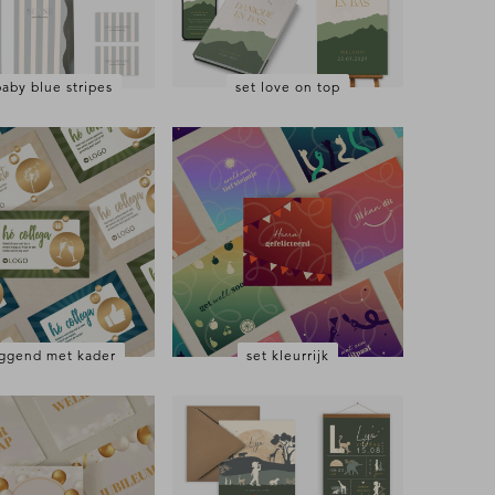
baby blue stripes
set love on top
iggend met kader
set kleurrijk