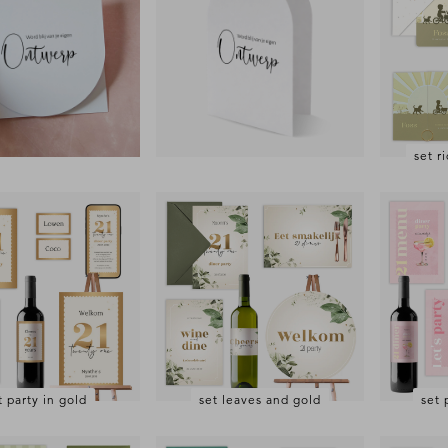
set r
t party in gold
set leaves and gold
set 