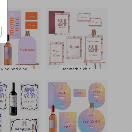
 wine &nd dine
set marble chic