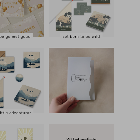
 beige met goud
set born to be wild
little adventurer