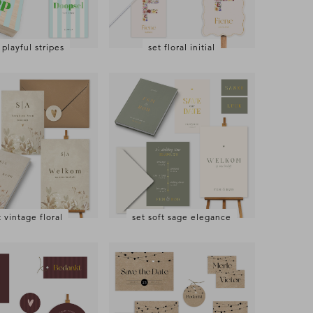
 playful stripes
set floral initial
t vintage floral
set soft sage elegance