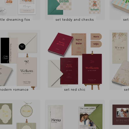
ittle dreaming fox
set teddy and checks
set
modern romance
set red chic
se