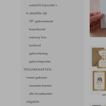
overzicht bijzonder ▹
In dezelfde stijl
TIP: geboortesets
kraamborrel
memory box
tuinbord
geboortevlag
geboorteposter
TROUWKAARTEN
meest gekozen
nieuwste kaarten
alle trouwkaarten
se
Uitgelicht