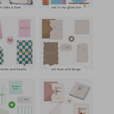
et take a bow
set in my glow era
checks and hearts
set bow and beige