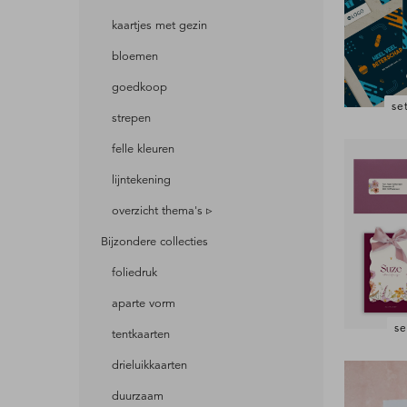
kaartjes met gezin
bloemen
goedkoop
se
strepen
felle kleuren
lijntekening
overzicht thema's ▹
Bijzondere collecties
foliedruk
aparte vorm
se
tentkaarten
drieluikkaarten
duurzaam