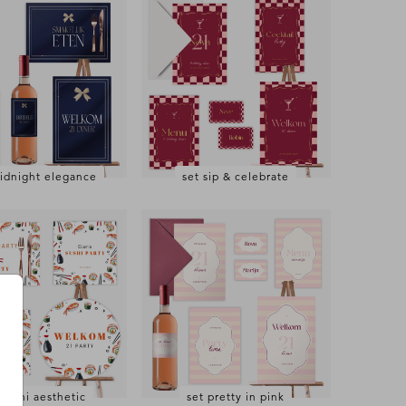
idnight elegance
set sip & celebrate
 sushi aesthetic
set pretty in pink