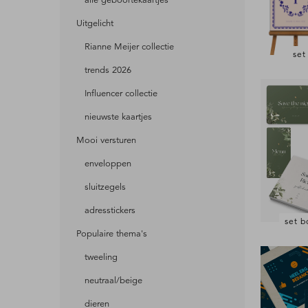
alle geboortekaartjes
Uitgelicht
Rianne Meijer collectie
set
trends 2026
Influencer collectie
nieuwste kaartjes
Mooi versturen
enveloppen
sluitzegels
adresstickers
set b
Populaire thema's
tweeling
neutraal/beige
dieren