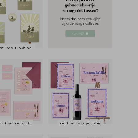
ide into sunshine
pink sunset club
set bon voyage babe