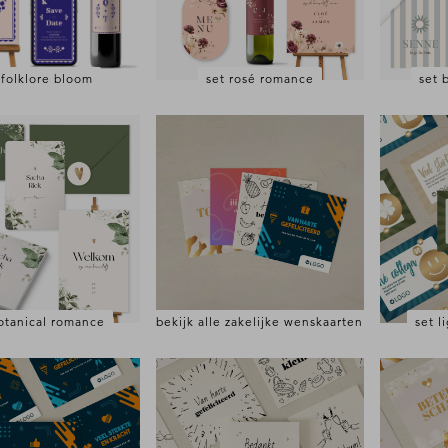
 folklore bloom
set rosé romance
set 
otanical romance
bekijk alle zakelijke wenskaarten
set l