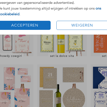
weergeven van gepersonaliseerde advertenties).
Je kunt jouw toestemming altijd wijzigen of intrekken op ons
ons
cookiebeleid
.
ACCEPTEREN
WEIGEREN
 howdy cowgirl
set la dolce vita
set