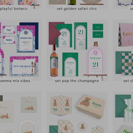
 playful botanic
set golden safari chic
s
mamma mia vibes
set pop the champagne
set 