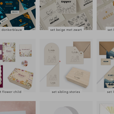
t donkerblauw
set beige met zwart
set
t flower child
set sibling stories
set 