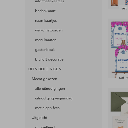
informatiekaartjes
set
bedankkaart
naamkaartjes
welkomstborden
menukaarten
gastenboek
bruiloft decoratie
UITNODIGINGEN
set 
Meest gekozen
alle uitnodigingen
uitnodiging verjaardag
met eigen foto
Uitgelicht
dubbelfeest