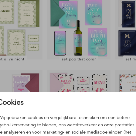
et olive night
set pop that color
set m
Cookies
Wij gebruiken cookies en vergelijkbare technieken om een betere
gebruikerservaring te bieden, ons websiteverkeer en onze prestaties
te analyseren en voor marketing- en sociale mediadoeleinden (het
 party in a glass
set let's go girls
set