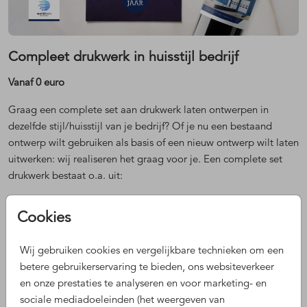
Compleet drukwerk in huisstijl bedrijf
Vanaf 0 euro
Graag een complete set aan drukwerk laten ontwerpen in
dezelfde stijl/huisstijl van je bedrijf? Of je nu een bestaand
ontwerp wilt gebruiken als basis of een nieuw ontwerp wilt laten
uitwerken: wij realiseren het graag voor je. Een complete set
drukwerk bestaat o.a. uit:
Zakelijke kaart en/of wenskaart in bedrijfshuisstijl
Cookies
Stickers t.b.v. cadeautje of envelop
Fles etiketten of labels
Wij gebruiken cookies en vergelijkbare technieken om een
Aanvullend drukwerk, zoals menu- of bedankkaarten
betere gebruikerservaring te bieden, ons websiteverkeer
en onze prestaties te analyseren en voor marketing- en
Complete set laten maken? Zo werkt het!
sociale mediadoeleinden (het weergeven van