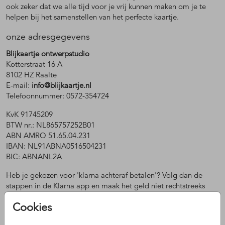
ook zeker dat we alle tijd voor je vrij kunnen maken om je te
helpen bij het samenstellen van het perfecte kaartje.
onze adresgegevens
Blijkaartje ontwerpstudio
Kotterstraat 16 A
8102 HZ Raalte
E-mail:
info@blijkaartje.nl
Telefoonnummer: 0572-354724
KvK 91745209
BTW nr.: NL865757252B01
ABN AMRO 51.65.04.231
IBAN: NL91ABNA0516504231
BIC: ABNANL2A
Heb je gekozen voor 'klarna achteraf betalen'? Volg dan de
stappen in de Klarna app en maak het geld niet rechtstreeks
naar ons over.
Cookies
Heb je een vraag?