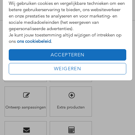
Wij gebruiken cookies en vergelijkbare technieken om een
Stel je vraag hieronder en vul je gegevens in. We doen ons
betere gebruikerservaring te bieden, ons websiteverkeer
uiterste best om deze zo snel mogelijk te beantwoorden.
en onze prestaties te analyseren en voor marketing- en
sociale mediadoeleinden (het weergeven van
gepersonaliseerde advertenties).
Over welk onderwerp gaat de vraag?
Je kunt jouw toestemming altijd wijzigen of intrekken op
ons
ons cookiebeleid
.
Selecteer een onderwerp.
*
ACCEPTEREN
WEIGEREN
Bestellen
Bezorging
Ontwerp aanpassingen
Extra producten