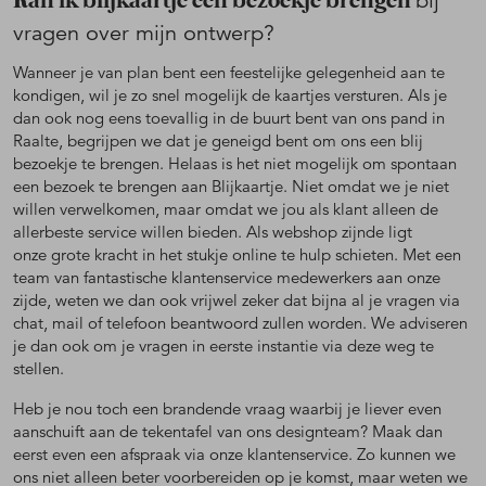
Kan ik blijkaartje een bezoekje brengen
bij
vragen over mijn ontwerp?
Wanneer je van plan bent een feestelijke gelegenheid aan te
kondigen, wil je zo snel mogelijk de kaartjes versturen. Als je
dan ook nog eens toevallig in de buurt bent van ons pand in
Raalte, begrijpen we dat je geneigd bent om ons een blij
bezoekje te brengen. Helaas is het niet mogelijk om spontaan
een bezoek te brengen aan Blijkaartje. Niet omdat we je niet
willen verwelkomen, maar omdat we jou als klant alleen de
allerbeste service willen bieden. Als webshop zijnde ligt
onze grote kracht in het stukje online te hulp schieten. Met een
team van fantastische klantenservice medewerkers aan onze
zijde, weten we dan ook vrijwel zeker dat bijna al je vragen via
chat, mail of telefoon beantwoord zullen worden. We adviseren
je dan ook om je vragen in eerste instantie via deze weg te
stellen.
Heb je nou toch een brandende vraag waarbij je liever even
aanschuift aan de tekentafel van ons designteam? Maak dan
eerst even een afspraak via onze klantenservice. Zo kunnen we
ons niet alleen beter voorbereiden op je komst, maar weten we