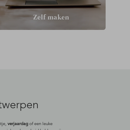
Zelf maken
ntwerpen
stje,
verjaardag
of een leuke