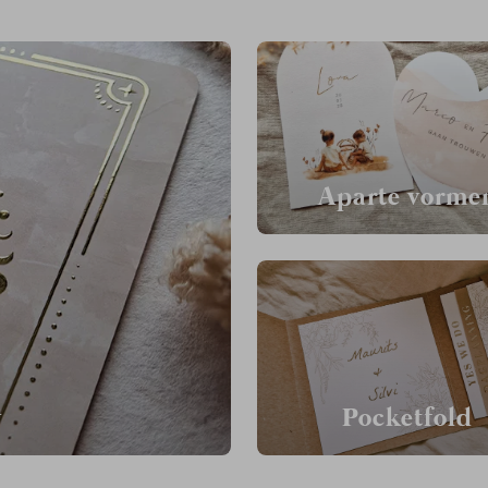
Aparte vorme
k
Pocketfold