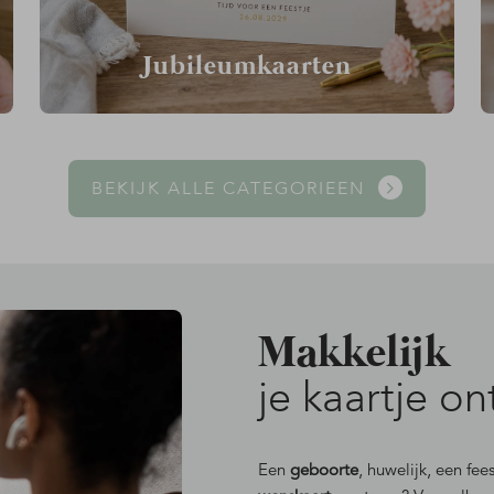
Jubileumkaarten
BEKIJK ALLE CATEGORIEEN
Makkelijk
je kaartje o
Een
geboorte
, huwelijk, een fee