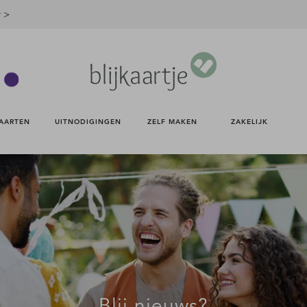
r >
AARTEN 
UITNODIGINGEN 
ZELF MAKEN 
ZAKELIJK 
Blij nieuws?