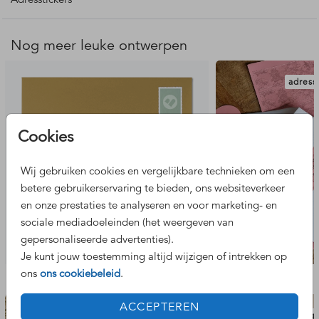
- De stickers hebben afgeronde hoeken.
Houdt er, in verband met de snijmarge, rekening mee dat
Nog meer leuke ontwerpen
je de adresgegevens niet te dicht op de rand plaatst.
adress
Cookies
Wij gebruiken cookies en vergelijkbare technieken om een
betere gebruikerservaring te bieden, ons websiteverkeer
en onze prestaties te analyseren en voor marketing- en
sociale mediadoeleinden (het weergeven van
gepersonaliseerde advertenties).
Je kunt jouw toestemming altijd wijzigen of intrekken op
ons
ons cookiebeleid
.
Bekijk de complete set
ACCEPTEREN
geboortekaartje
tege