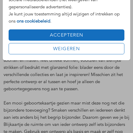
gepersonaliseerde advertenties).
Op zoek naar geboortekaartje met een design dat precies bij
Je kunt jouw toestemming altijd wijzigen of intrekken op
jullie past en jullie gevoel omvat? Een geboortekaartje dat net
ons
ons cookiebeleid
.
even anders is dan anders? Dan zit je bij Blijkaartje goed.
Hierboven vind je de meest bijzondere collecties op een rijtje.
ACCEPTEREN
Onze designers hebben weer hun uiterste best gedaan om er
iets heel bijzonders van te maken en we zijn ervan overtuigd dat
WEIGEREN
dit meer dan goed gelukt is! Zo vind je hier collecties in allerlei
soorten en maten. Met unieke vormen, voorzien van sierlijke
strikken of bedrukt met glanzend folie: blader eens door de
verschillende collecties en laat je inspireren! Misschien zit het
perfecte ontwerp er al tussen en hoef je alleen de
geboortegegevens nog aan te passen.
Een mooi geboortekaartje gezien maar mist deze nog net die
bijzondere toevoeging? Smaken verschillen en iedereen denkt
aan iets anders bij het begrip bijzonder. Daarom geven we je bij
Blijkaartje de ruimte om van ieder ontwerp zelf iets bijzonders
te maken. Gebruik een ontwerp als basis en maak er zelf nog