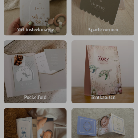
Met insteekmapje
Aparte vormen
Pocketfold
Tentkaarten