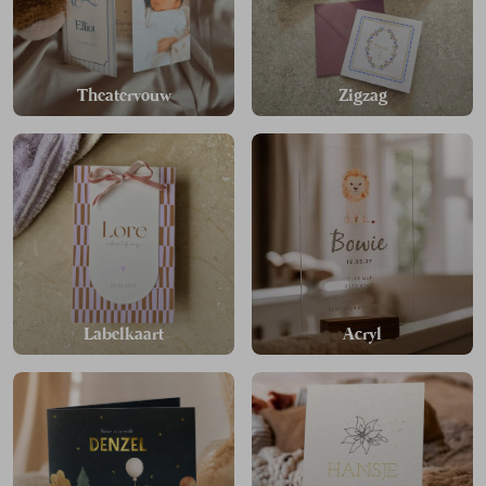
Theatervouw
Zigzag
Labelkaart
Acryl