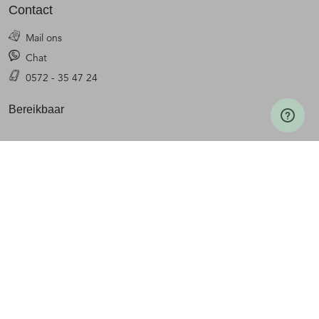
Contact
Mail ons
Chat
0572 - 35 47 24
Bereikbaar
maandag t/m vrijdag van
9.00 uur tot 17.00 uur
Veelgestelde vragen
•
•
•
Cookiebeleid
Privacy statement
Algemene voorwaarden