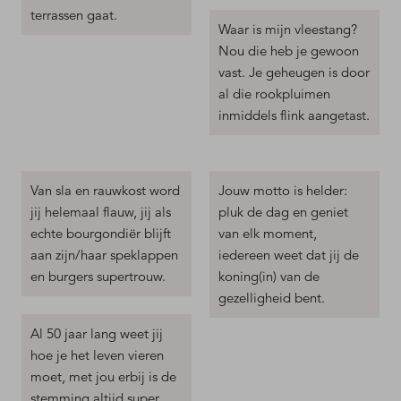
terrassen gaat.
Waar is mijn vleestang?
Nou die heb je gewoon
vast. Je geheugen is door
al die rookpluimen
inmiddels flink aangetast.
Van sla en rauwkost word
Jouw motto is helder:
jij helemaal flauw, jij als
pluk de dag en geniet
echte bourgondiër blijft
van elk moment,
aan zijn/haar speklappen
iedereen weet dat jij de
en burgers supertrouw.
koning(in) van de
gezelligheid bent.
Al 50 jaar lang weet jij
hoe je het leven vieren
moet, met jou erbij is de
stemming altijd super