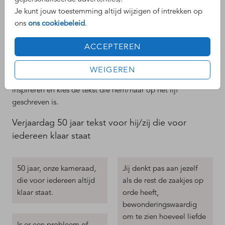
Je kunt jouw toestemming altijd wijzigen of intrekken op
persoonlijkheid
ons
ons cookiebeleid
.
Jullie Abraham of Sarah is er natuurlijk eentje uniek in
ACCEPTEREN
zijn/haar soort. Daarom hebben we ons best gedaan om
zoveel mogelijk 50 jaar teksten te verzamelen die aansluiten
WEIGEREN
bij verschillende persoonlijkheden en interesses. Laat je
inspireren en kies de tekst die hem/haar op het lijf
geschreven is.
Verjaardag 50 jaar tekst voor hij/zij die voor
iedereen klaar staat
50 jaar, onze kameraad,
Jij denkt pas aan jezelf
die voor iedereen altijd
als de rest de zaakjes op
klaar staat.
orde heeft,
bewonderingswaardig
om te zien hoeveel liefde
Is er een probleem of