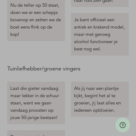
naar huis zien gaan.
Nu de teller op 50 staat,
doen we er een schepje
bovenop en zetten we de
Je bent officieel een
boel eens flink op de
antiek en krakend model,
kop!
maar met genoeg
alcohol functioneer je
best nog wel.
Tuinliefhebber/groene vingers
Laat die gieter vandaag
Als jij naar een plantje
maar lekker in de schuur
kijkt, begint het al te
staan, want we gaan
groeien, jij laat alles en
vandaag proosten op
iedereen opbloeien.
jouw 50-jarige bestaan!