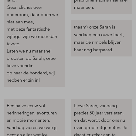
Geen clichés over
maar een.
ouderdom, daar doen we
niet aan mee,
(naam) onze Sarah is
met deze fantastische
vandaag een ouwe taart,
vijftiger zijn we meer dan
maar de rimpels blijven
tevree.
haar nog bespaard.
Laten we nu maar snel
proosten op Sarah, onze
lieve vriendin
op naar de honderd, wij
hebben er zin in!
Een halve eeuw vol
Lieve Sarah, vandaag
herinneringen, avonturen
precies 50 jaar versleten,
en mooie momenten.
en dat wordt door ons nu
Vandaag vieren we wie jij
even groot uitgemeten. Je
bent en alles wat jou
dacht er zeker aan te