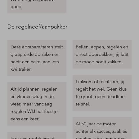
goed.
De regelneef/aanpakker
Deze abraham/sarah stelt
Bellen, appen, regelen en
graag orde op zaken en
direct doorpakken, jij laat
heeft een hekel aan iets
de moed nooit zakken.
kwijtraken.
Linksom of rechtsom, jij
Altijd plannen, regelen
regelt het wel. Geen klus
en vliegensvlug in de
te groot, geen deadline
weer, maar vandaag
te snel.
regelen WIJ het feestje
eens een keer.
Al 50 jaar de motor
achter elk succes, zaakjes
Is er een probleem of
regelen is jou ingegoten