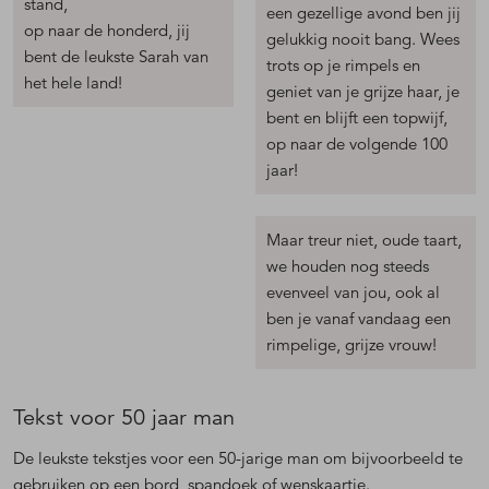
stand,
een gezellige avond ben jij
op naar de honderd, jij
gelukkig nooit bang. Wees
bent de leukste Sarah van
trots op je rimpels en
het hele land!
geniet van je grijze haar, je
bent en blijft een topwijf,
op naar de volgende 100
jaar!
Maar treur niet, oude taart,
we houden nog steeds
evenveel van jou, ook al
ben je vanaf vandaag een
rimpelige, grijze vrouw!
Tekst voor 50 jaar man
De leukste tekstjes voor een 50-jarige man om bijvoorbeeld te
gebruiken op een bord, spandoek of wenskaartje.