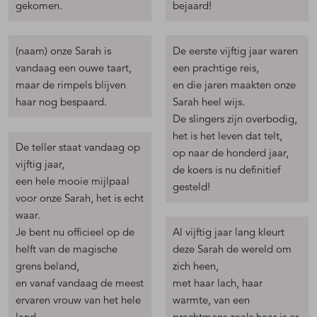
gekomen.
bejaard!
(naam) onze Sarah is
De eerste vijftig jaar waren
vandaag een ouwe taart,
een prachtige reis,
maar de rimpels blijven
en die jaren maakten onze
haar nog bespaard.
Sarah heel wijs.
De slingers zijn overbodig,
het is het leven dat telt,
De teller staat vandaag op
op naar de honderd jaar,
vijftig jaar,
de koers is nu definitief
een hele mooie mijlpaal
gesteld!
voor onze Sarah, het is echt
waar.
Je bent nu officieel op de
Al vijftig jaar lang kleurt
helft van de magische
deze Sarah de wereld om
grens beland,
zich heen,
en vanaf vandaag de meest
met haar lach, haar
ervaren vrouw van het hele
warmte, van een
land.
prachtmens zoals haar is er