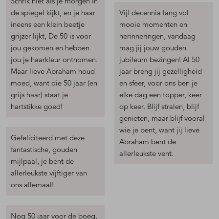
Schrik niet als je morgen in
de spiegel kijkt, en je haar
Vijf decennia lang vol
ineens een klein beetje
mooie momenten en
grijzer lijkt, De 50 is voor
herinneringen, vandaag
jou gekomen en hebben
mag jij jouw gouden
jou je haarkleur ontnomen.
jubileum bezingen! Al 50
Maar lieve Abraham houd
jaar breng jij gezelligheid
moed, want die 50 jaar (en
en sfeer, voor ons ben je
grijs haar) staat je
elke dag een topper, keer
hartstikke goed!
op keer. Blijf stralen, blijf
genieten, maar blijf vooral
wie je bent, want jij lieve
Gefeliciteerd met deze
Abraham bent de
fantastische, gouden
allerleukste vent.
mijlpaal, je bent de
allerleukste vijftiger van
ons allemaal!
Nog 50 jaar voor de boeg,