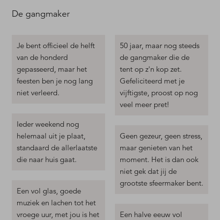
De gangmaker
Je bent officieel de helft
50 jaar, maar nog steeds
van de honderd
de gangmaker die de
gepasseerd, maar het
tent op z'n kop zet.
feesten ben je nog lang
Gefeliciteerd met je
niet verleerd.
vijftigste, proost op nog
veel meer pret!
Ieder weekend nog
helemaal uit je plaat,
Geen gezeur, geen stress,
standaard de allerlaatste
maar genieten van het
die naar huis gaat.
moment. Het is dan ook
niet gek dat jij de
grootste sfeermaker bent.
Een vol glas, goede
muziek en lachen tot het
vroege uur, met jou is het
Een halve eeuw vol