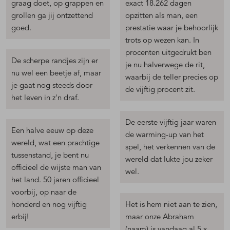
graag doet, op grappen en
exact 18.262 dagen
grollen ga jij ontzettend
opzitten als man, een
goed.
prestatie waar je behoorlijk
trots op wezen kan. In
procenten uitgedrukt ben
De scherpe randjes zijn er
je nu halverwege de rit,
nu wel een beetje af, maar
waarbij de teller precies op
je gaat nog steeds door
de vijftig procent zit.
het leven in z'n draf.
De eerste vijftig jaar waren
Een halve eeuw op deze
de warming-up van het
wereld, wat een prachtige
spel, het verkennen van de
tussenstand, je bent nu
wereld dat lukte jou zeker
officieel de wijste man van
wel.
het land. 50 jaren officieel
voorbij, op naar de
honderd en nog vijftig
Het is hem niet aan te zien,
erbij!
maar onze Abraham
(naam) is vandaag al 5 x