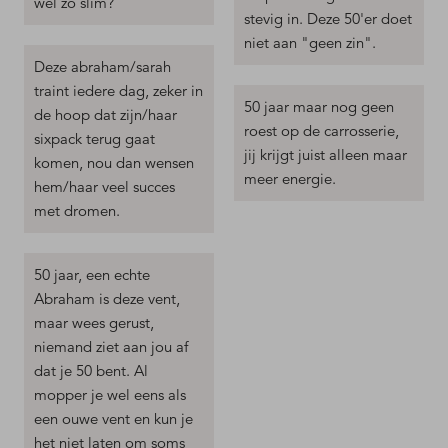
wel zo slim?
stevig in. Deze 50'er doet
niet aan "geen zin".
Deze abraham/sarah
traint iedere dag, zeker in
50 jaar maar nog geen
de hoop dat zijn/haar
roest op de carrosserie,
sixpack terug gaat
jij krijgt juist alleen maar
komen, nou dan wensen
meer energie.
hem/haar veel succes
met dromen.
50 jaar, een echte
Abraham is deze vent,
maar wees gerust,
niemand ziet aan jou af
dat je 50 bent. Al
mopper je wel eens als
een ouwe vent en kun je
het niet laten om soms