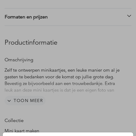
Formaten en prijzen
Productinformatie
Omschrijving
Zelf te ontwerpen minikaartjes, een leuke manier om al je
gasten te bedanken voor de komst op jullie grote dag.
Bevestig ze bijvoorbeeld aan een trouwbedankje. Extra
leuk aan deze mini kaartjes is dat je een eigen foto van
jullie als stralend stel erop kunt zetten.
TOON MEER
Uit deze DIY kaart kun je na levering zelf 4 minikaartjes
snijden/knippen. Uit één kaart op formaat 15 x 15 cm kaart
Collectie
haal je vier kaartjes van 7,5 cm x 7,5 cm. Wanneer je 40
mini kaartjes nodig hebt, bestel je 10 kaartjes.
Mini kaart maken