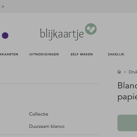
r >
WKAARTEN 
UITNODIGINGEN 
ZELF MAKEN 
ZAKELIJK 
Dru
Blan
papie
Collectie
Duurzaam blanco