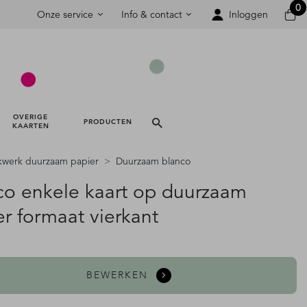
0
Onze service
Info & contact
Inloggen
OVERIGE 
PRODUCTEN 
KAARTEN 
kwerk duurzaam papier
Duurzaam blanco
co enkele kaart op duurzaam
r formaat vierkant
BEWERKEN