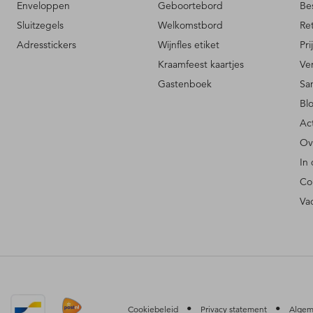
Enveloppen
Geboortebord
Be
Sluitzegels
Welkomstbord
Re
Adresstickers
Wijnfles etiket
Pri
Kraamfeest kaartjes
Ve
Gastenboek
Sa
Bl
Ac
Ov
In
Co
Va
•
•
Cookiebeleid
Privacy statement
Algem