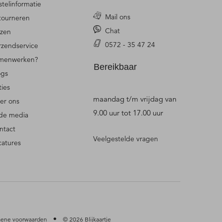
stelinformatie
Mail ons
tourneren
Chat
jzen
0572 - 35 47 24
rzendservice
menwerken?
Bereikbaar
ogs
ties
maandag t/m vrijdag van
er ons
9.00 uur tot 17.00 uur
 de media
ntact
Veelgestelde vragen
catures
•
ene voorwaarden
© 2026 Blijkaartje