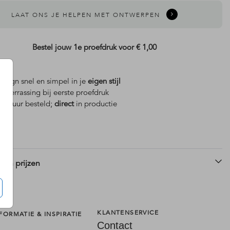
LAAT ONS JE HELPEN MET ONTWERPEN
Bestel jouw 1e proefdruk voor
€ 1,00
design snel en simpel in je
eigen stijl
is
verrassing bij eerste proefdruk
 18 uur besteld;
direct
in productie
 en prijzen
KLANTENSERVICE
FORMATIE & INSPIRATIE
Contact