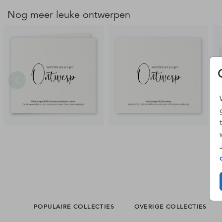
Nog meer leuke ontwerpen
POPULAIRE COLLECTIES
OVERIGE COLLECTIES