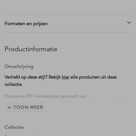
Formaten en prijzen
Productinformatie
Omschrijving
Verliefd op deze stijl? Bekijk
hier
alle producten uit deze
collectie.
Duurzame DIY minikaartjes gemaakt van
tulpenbollenpapier. Deze minikaartjes hebben een prachtig
TOON MEER
vintage design met geschilderde citroenen. Perfect om
extra informatie aan je gasten te verstrekken. Pas de
teksten eenvoudig aan in de editor.
Collectie