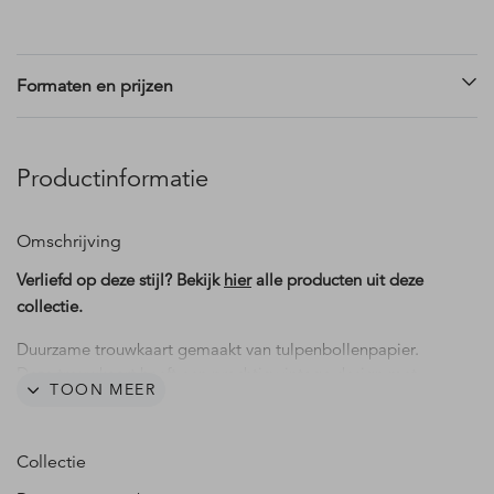
Formaten en prijzen
Productinformatie
Omschrijving
Verliefd op deze stijl? Bekijk
hier
alle producten uit deze
collectie.
Duurzame trouwkaart gemaakt van tulpenbollenpapier.
Deze trouwkaart heeft een prachtig vintage design met
TOON MEER
geschilderde citroenen. Een perfecte kaart voor een
zomerbruiloft of een bruiloft in het buitenland. Pas de
teksten eenvoudig aan in de editor.
Collectie