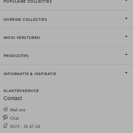
POPULAIRE COLLECTIES
duurzaam papier
.
OVERIGE COLLECTIES
MOOI VERSTUREN
PRODUCTEN
INFORMATIE & INSPIRATIE
KLANTENSERVICE
Contact
Mail ons
Chat
0572 - 35 47 24