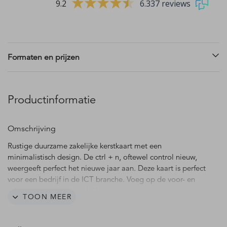
9.2
6.337 reviews
Formaten en prijzen
Productinformatie
Omschrijving
Rustige duurzame zakelijke kerstkaart met een
minimalistisch design. De ctrl + n, oftewel control nieuw,
weergeeft perfect het nieuwe jaar aan. Deze kaart is perfect
voor een bedrijf in de ICT branche. Voeg op de voor- en
achterzijde je eigen bedrijfslogo toe.
TOON MEER
De afbeelding van het logo dient als voorbeeld en wordt
niet gedrukt. Deze kun je verwijderen of plaats hier je eigen