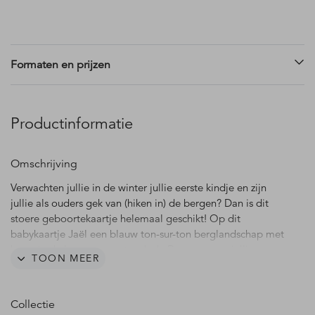
Formaten en prijzen
Productinformatie
Omschrijving
Verwachten jullie in de winter jullie eerste kindje en zijn
jullie als ouders gek van (hiken in) de bergen? Dan is dit
stoere geboortekaartje helemaal geschikt! Op dit
babykaartje Jaël een blauw ton-sur-ton berglandschap met
hoog in de bergen een steenbok. De naam van jullie zoon
TOON MEER
wordt gedrukt in écht goudfolie, dat geeft dit kaartje een
exclusieve uitstraling.
Collectie