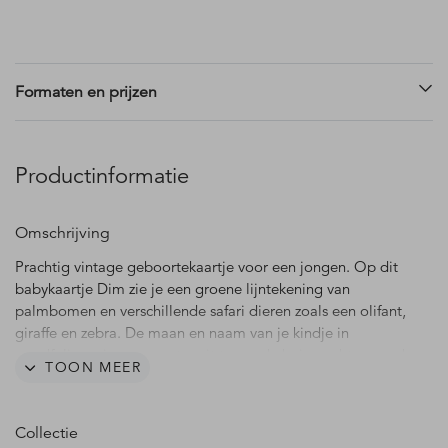
Formaten en prijzen
Productinformatie
Omschrijving
Prachtig vintage geboortekaartje voor een jongen. Op dit
babykaartje Dim zie je een groene lijntekening van
palmbomen en verschillende safari dieren zoals een olifant,
giraffe en zebra. De maan en naam van je kindje in
goudfolie springen er extra uit tegen de beige achtergrond.
TOON MEER
Teksten, kleuren en lettertypes kun je eenvoudig aanpassen
in de editor. Specifieke wensen of hulp nodig? Bel, mail of
Collectie
chat gerust, we helpen je graag!