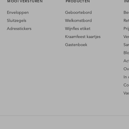
MOOI VERSTUREN
PRODUCTEN
IN
Enveloppen
Geboortebord
Be
Sluitzegels
Welkomstbord
Re
Adresstickers
Wijnfles etiket
Pri
Kraamfeest kaartjes
Ve
Gastenboek
Sa
Bl
Ac
Ov
In
Co
Va