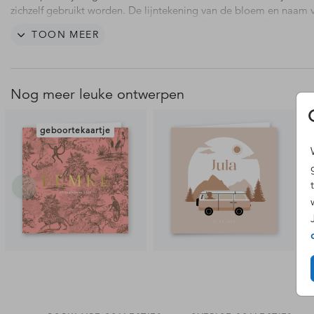
zichzelf gebruikt worden. De lijntekening van de bloem en naam 
jullie dochter wordt gedrukt in écht goudfolie, dat geeft een luxe
TOON MEER
uitstraling aan dit rustige geboortekaartje. Liever een andere bl
andere kleur foliedruk? Pas dit gemakkelijk aan in de editor.
Nog meer leuke ontwerpen
geboortekaartje