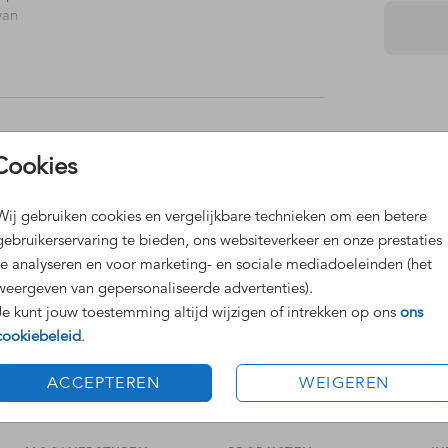
van
oem of
Dit 
Cookies
Grat
Voor
Wij gebruiken cookies en vergelijkbare technieken om een betere
gebruikerservaring te bieden, ons websiteverkeer en onze prestaties
te analyseren en voor marketing- en sociale mediadoeleinden (het
weergeven van gepersonaliseerde advertenties).
Je kunt jouw toestemming altijd wijzigen of intrekken op ons
ons
cookiebeleid
.
Formaten
ACCEPTEREN
WEIGEREN