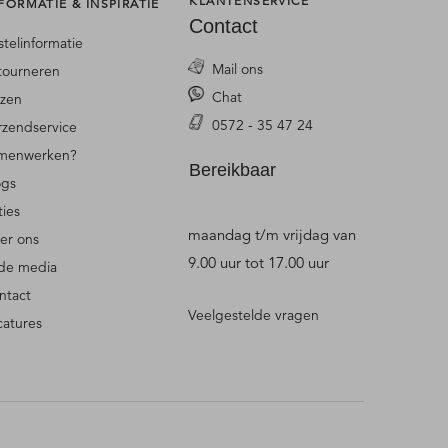
KLANTENSERVICE
FORMATIE & INSPIRATIE
Contact
stelinformatie
Mail ons
tourneren
Chat
jzen
0572 - 35 47 24
rzendservice
menwerken?
Bereikbaar
ogs
ties
maandag t/m vrijdag van
er ons
9.00 uur tot 17.00 uur
 de media
ntact
Veelgestelde vragen
catures