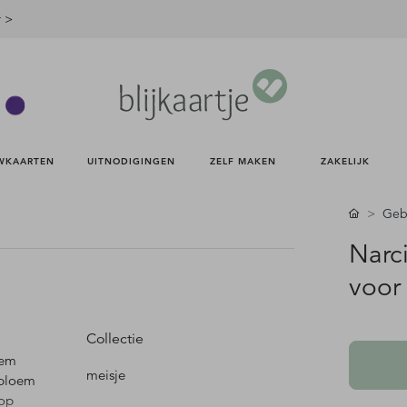
r >
WKAARTEN 
UITNODIGINGEN 
ZELF MAKEN 
ZAKELIJK 
Gebo
Narc
voor
Collectie
oem
meisje
ebloem
 op