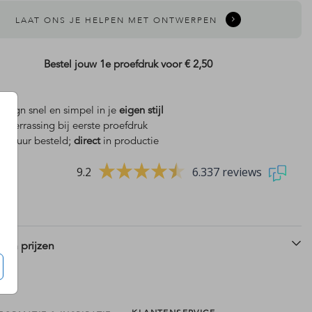
LAAT ONS JE HELPEN MET ONTWERPEN
Bestel jouw 1e proefdruk voor
€ 2,50
design snel en simpel in je
eigen stijl
is
verrassing bij eerste proefdruk
 18 uur besteld;
direct
in productie
9.2
6.337 reviews
 en prijzen