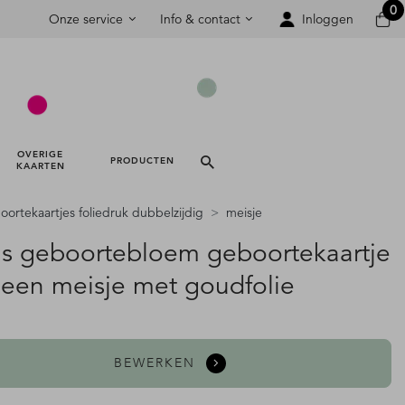
0
Onze service
Info & contact
Inloggen
OVERIGE 
PRODUCTEN 
KAARTEN 
ortekaartjes foliedruk dubbelzijdig
meisje
is geboortebloem geboortekaartje
 een meisje met goudfolie
BEWERKEN