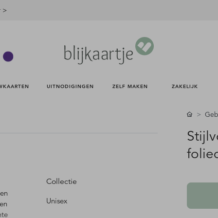
r >
WKAARTEN 
UITNODIGINGEN 
ZELF MAKEN 
ZAKELIJK 
Gebo
Stijl
folie
Collectie
een
Unisex
den
hte