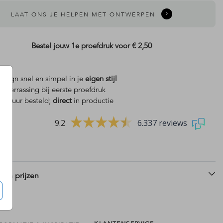
LAAT ONS JE HELPEN MET ONTWERPEN
Bestel jouw 1e proefdruk voor
€ 2,50
design snel en simpel in je
eigen stijl
is
verrassing bij eerste proefdruk
 18 uur besteld;
direct
in productie
9.2
6.337 reviews
 en prijzen