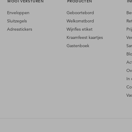
MOOI VERSTUREN
PRODUCTEN
IN
Enveloppen
Geboortebord
Be
Sluitzegels
Welkomstbord
Re
Adresstickers
Wijnfles etiket
Pri
Kraamfeest kaartjes
Ve
Gastenboek
Sa
Bl
Ac
Ov
In
Co
Va