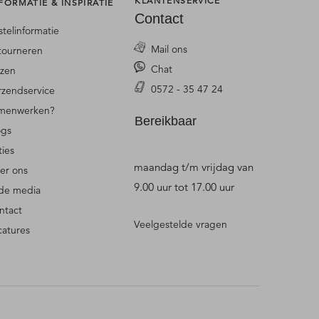
KLANTENSERVICE
FORMATIE & INSPIRATIE
Contact
stelinformatie
Mail ons
tourneren
Chat
jzen
0572 - 35 47 24
rzendservice
menwerken?
Bereikbaar
ogs
ties
maandag t/m vrijdag van
er ons
9.00 uur tot 17.00 uur
 de media
ntact
Veelgestelde vragen
catures