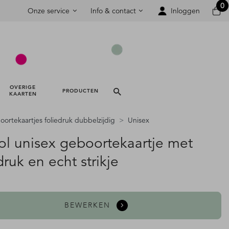
0
Onze service
Info & contact
Inloggen
OVERIGE 
PRODUCTEN 
KAARTEN 
ortekaartjes foliedruk dubbelzijdig
Unisex
vol unisex geboortekaartje met
druk en echt strikje
BEWERKEN