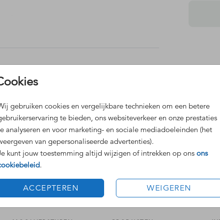
kun je
kt! Op
:
echte
Dit 
Cookies
Grat
Voor
Wij gebruiken cookies en vergelijkbare technieken om een betere
gebruikerservaring te bieden, ons websiteverkeer en onze prestaties
te analyseren en voor marketing- en sociale mediadoeleinden (het
weergeven van gepersonaliseerde advertenties).
Je kunt jouw toestemming altijd wijzigen of intrekken op ons
ons
cookiebeleid
.
Formaten
ACCEPTEREN
WEIGEREN