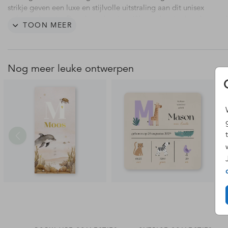
strikje geven een luxe en stijlvolle uitstraling aan dit unisex
geboortekaartje. Deze kaart kun je zelf bewerken in de editor, zo 
TOON MEER
de kleuren, lettertypes en teksten naar wens aanpassen.
Het strikje op dit kaartje dient als voorbeeld en wordt niet gedru
die plek kun je straks zelf het échte strikje plakken. Ga direct naar
Nog meer leuke ontwerpen
strikjes