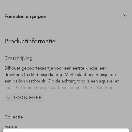
Formaten en prijzen
Productinformatie
Omschrijving
Silhouet geboortekaartje voor een eerste kindje, een
dochter. Op dit meisjeskaartje Merle staat een meisje die
een ballon vasthoudt. Op de achtergrond is een aquarel en
naast het kleine meisje staat een konijn. De rosékleurige
elementen, waaronder de babynaam, het silhouet en de
TOON MEER
hartjes, worden gedrukt in echt roséfolie. Foliedruk geeft je
kaartje een extra luxe uitstraling. De roze aquarel op de
achtergrond geeft een mooi effect. Ook mogelijk met een
Collectie
ander silhouet of voor een andere gezinssamenstelling. De
lettertypes en kleuren zijn naar je eigen smaak aan te
meisje