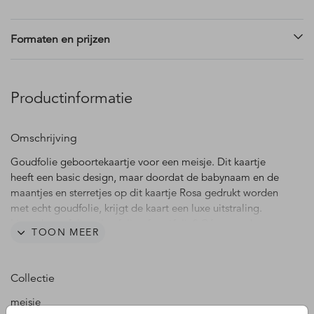
Formaten en prijzen
Productinformatie
Omschrijving
Goudfolie geboortekaartje voor een meisje. Dit kaartje
heeft een basic design, maar doordat de babynaam en de
maantjes en sterretjes op dit kaartje Rosa gedrukt worden
met echt goudfolie, krijgt de kaart een luxe uitstraling.
Liever koperfolie, zilverfolie of roséfolie? Of een andere
TOON MEER
achtergrondkleur? Dit is gemakkelijk aan te passen in de
editor.
Collectie
Meer inspiratie:
meisje