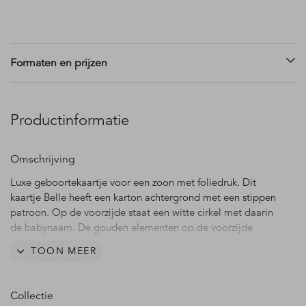
Formaten en prijzen
Productinformatie
Omschrijving
Luxe geboortekaartje voor een zoon met foliedruk. Dit
kaartje Belle heeft een karton achtergrond met een stippen
patroon. Op de voorzijde staat een witte cirkel met daarin
de babynaam. De gouden elementen op de voorzijde
worden gedrukt met écht goudfolie, dat geeft de kaart een
TOON MEER
exclusieve uitstraling. Liever koperfolie, zilverfolie of
roséfolie? Dit is aan te passen in de editor.
Collectie