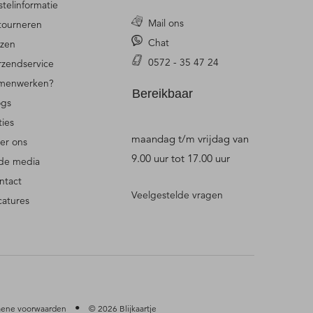
stelinformatie
Mail ons
tourneren
Chat
jzen
0572 - 35 47 24
rzendservice
menwerken?
Bereikbaar
ogs
ties
maandag t/m vrijdag van
er ons
9.00 uur tot 17.00 uur
 de media
ntact
Veelgestelde vragen
catures
•
ene voorwaarden
© 2026 Blijkaartje