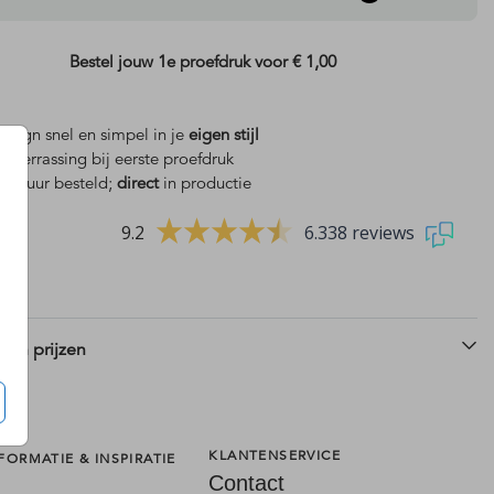
Bestel jouw 1e proefdruk voor
€ 1,00
design snel en simpel in je
eigen stijl
is
verrassing bij eerste proefdruk
 18 uur besteld;
direct
in productie
9.2
6.338 reviews
 en prijzen
KLANTENSERVICE
FORMATIE & INSPIRATIE
Contact