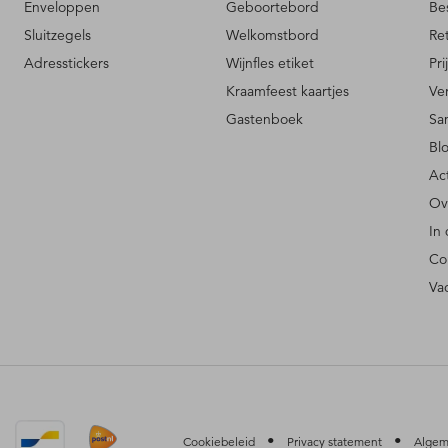
Enveloppen
Geboortebord
Be
Sluitzegels
Welkomstbord
Re
Adresstickers
Wijnfles etiket
Pri
Kraamfeest kaartjes
Ve
Gastenboek
Sa
Bl
Ac
Ov
In
Co
Va
•
•
Cookiebeleid
Privacy statement
Algem