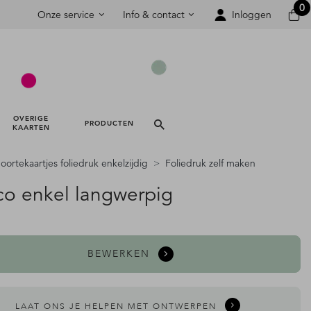
0
Onze service
Info & contact
Inloggen
OVERIGE 
PRODUCTEN 
KAARTEN 
ortekaartjes foliedruk enkelzijdig
Foliedruk zelf maken
co enkel langwerpig
BEWERKEN
LAAT ONS JE HELPEN MET ONTWERPEN