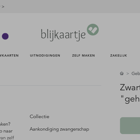
r >
WKAARTEN 
UITNODIGINGEN 
ZELF MAKEN 
ZAKELIJK 
Gebo
Zwar
"geh
Collectie
aken?
Aankondiging zwangerschap
p naar
an zelf