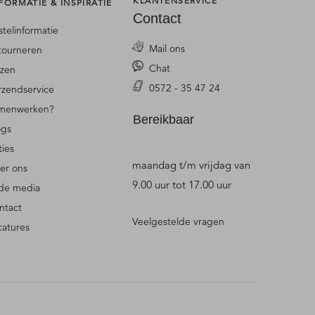
KLANTENSERVICE
FORMATIE & INSPIRATIE
Contact
stelinformatie
Mail ons
tourneren
Chat
jzen
0572 - 35 47 24
rzendservice
menwerken?
Bereikbaar
ogs
ties
maandag t/m vrijdag van
er ons
9.00 uur tot 17.00 uur
 de media
ntact
Veelgestelde vragen
catures