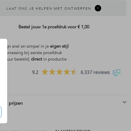
LAAT ONS JE HELPEN MET ONTWERPEN
Bestel jouw 1e proefdruk voor
€ 1,00
design snel en simpel in je
eigen stijl
is
verrassing bij eerste proefdruk
 18 uur besteld;
direct
in productie
9.2
6.337 reviews
 en prijzen