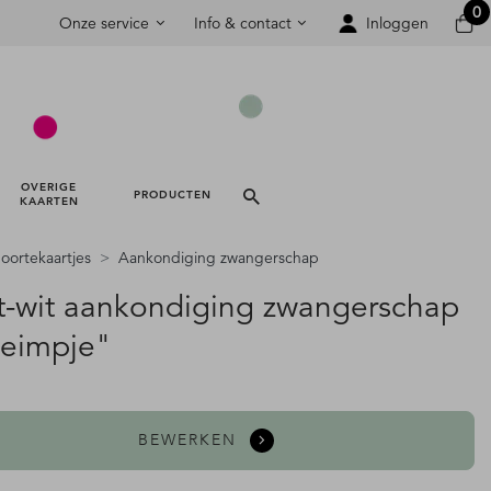
0
Onze service
Info & contact
Inloggen
OVERIGE 
PRODUCTEN 
KAARTEN 
ortekaartjes
Aankondiging zwangerschap
t-wit aankondiging zwangerschap
eimpje"
BEWERKEN