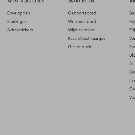
MOOI VERSTUREN
PRODUCTEN
IN
Enveloppen
Geboortebord
Be
Sluitzegels
Welkomstbord
Re
Adresstickers
Wijnfles etiket
Pri
Kraamfeest kaartjes
Ve
Gastenboek
Sa
Bl
Ac
Ov
In
Co
Va