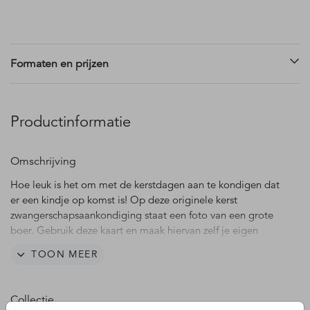
Formaten en prijzen
Productinformatie
Omschrijving
Hoe leuk is het om met de kerstdagen aan te kondigen dat
er een kindje op komst is! Op deze originele kerst
zwangerschapsaankondiging staat een foto van een grote
boer. Gebruik deze kaart en maak hiervan zelf je eigen
persoonlijke zwangerschapsaankondiging door een eigen
TOON MEER
foto toe te voegen.
Collectie