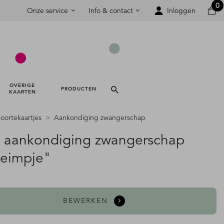
0
Onze service
Info & contact
Inloggen
OVERIGE 
PRODUCTEN 
KAARTEN 
ortekaartjes
Aankondiging zwangerschap
t aankondiging zwangerschap
eimpje"
BEWERKEN