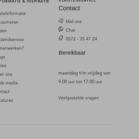
KLANTENSERVICE
FORMATIE & INSPIRATIE
Contact
stelinformatie
Mail ons
tourneren
Chat
jzen
0572 - 35 47 24
rzendservice
menwerken?
Bereikbaar
ogs
ties
maandag t/m vrijdag van
er ons
9.00 uur tot 17.00 uur
 de media
ntact
Veelgestelde vragen
catures