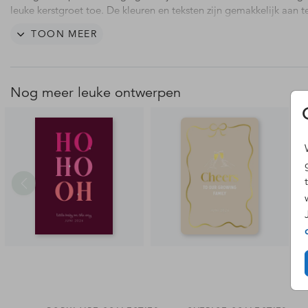
leuke kerstgroet toe. De kleuren en teksten zijn gemakkelijk aan t
passen.
TOON MEER
Nog meer leuke ontwerpen