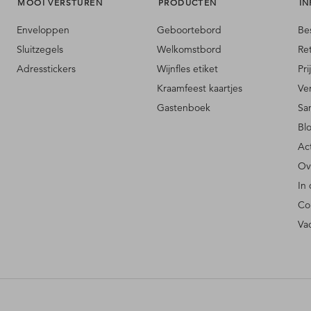
MOOI VERSTUREN
PRODUCTEN
IN
Enveloppen
Geboortebord
Be
Sluitzegels
Welkomstbord
Re
Adresstickers
Wijnfles etiket
Pri
Kraamfeest kaartjes
Ve
Gastenboek
Sa
Bl
Ac
Ov
In
Co
Va