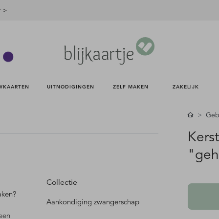
r >
WKAARTEN 
UITNODIGINGEN 
ZELF MAKEN 
ZAKELIJK 
Gebo
Kers
"geh
Collectie
aken?
Aankondiging zwangerschap
 een