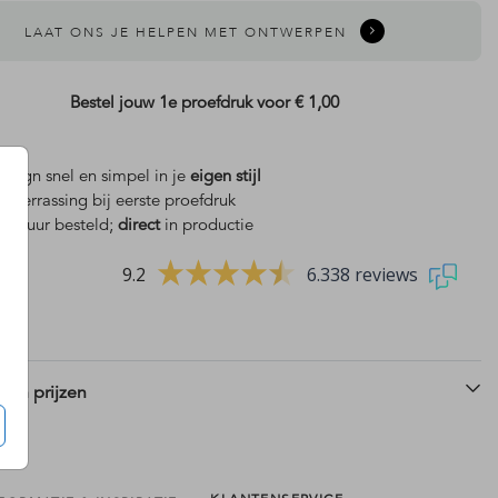
LAAT ONS JE HELPEN MET ONTWERPEN
Bestel jouw 1e proefdruk voor
€ 1,00
design snel en simpel in je
eigen stijl
is
verrassing bij eerste proefdruk
 18 uur besteld;
direct
in productie
9.2
6.338 reviews
 en prijzen