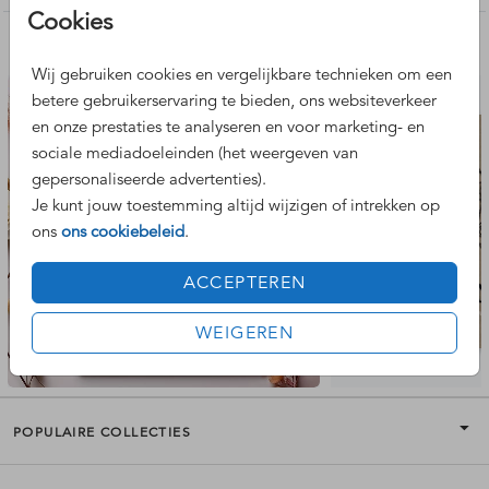
uitstraling.
Cookies
Nog meer leuke ontwerpen
Kijk voor meer informatie over het drukken op echt
Wij gebruiken cookies en vergelijkbare technieken om een
kraftpapier op de
informatiepagina over kraftpapier
betere gebruikerservaring te bieden, ons websiteverkeer
en onze prestaties te analyseren en voor marketing- en
sociale mediadoeleinden (het weergeven van
gepersonaliseerde advertenties).
Je kunt jouw toestemming altijd wijzigen of intrekken op
ons
ons cookiebeleid
.
ACCEPTEREN
WEIGEREN
POPULAIRE COLLECTIES