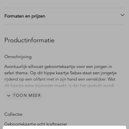
Formaten en prijzen
Productinformatie
Omschrijving
Avontuurlijk silhouet geboortekaartje voor een jongen in
safari thema. Op dit hippe kaartje Sebas staat een jongetje
rijdend op een olifant met in zijn hand een verrekijker. Wat
dit kaartje extra bijzonder maakt, is dat het gedrukt wordt
op écht kraftpapier. Deze papiersoort heeft een stoere
TOON MEER
structuur en hippe uitstraling. De teksten en lettertypes,
evenals de silhouetten zijn aan te passen.
Collectie
Dit kaartje wordt gedrukt op echt kraftpapier.
Echt kraftpapier is een stevig papiersoort met een stoere
Geboortekaartje echt kraftpapier