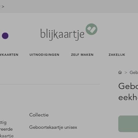
r >
WKAARTEN 
UITNODIGINGEN 
ZELF MAKEN 
ZAKELIJK 
Gebo
Gebo
eekho
Collectie
ttig
Geboortekaartje unisex
treerde
kaartje