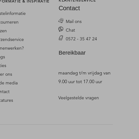
KLANTENSERVICE
FORMATIE & INSPIRATIE
Contact
stelinformatie
Mail ons
tourneren
Chat
jzen
0572 - 35 47 24
rzendservice
menwerken?
Bereikbaar
ogs
ties
maandag t/m vrijdag van
er ons
9.00 uur tot 17.00 uur
 de media
ntact
Veelgestelde vragen
catures