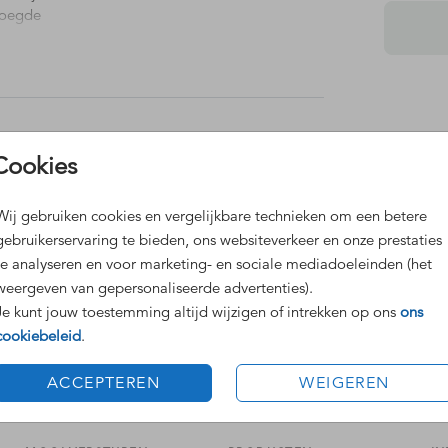
evoegde
uren
ochter.
Dit 
Cookies
Grat
Voor
Wij gebruiken cookies en vergelijkbare technieken om een betere
gebruikerservaring te bieden, ons websiteverkeer en onze prestaties
te analyseren en voor marketing- en sociale mediadoeleinden (het
weergeven van gepersonaliseerde advertenties).
Je kunt jouw toestemming altijd wijzigen of intrekken op ons
ons
cookiebeleid
.
Formaten
ACCEPTEREN
WEIGEREN