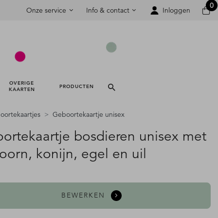
0
Onze service
Info & contact
Inloggen
OVERIGE 
PRODUCTEN 
KAARTEN 
ortekaartjes
Geboortekaartje unisex
ortekaartje bosdieren unisex met
orn, konijn, egel en uil
BEWERKEN