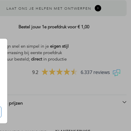
LAAT ONS JE HELPEN MET ONTWERPEN
Bestel jouw 1e proefdruk voor
€ 1,00
design snel en simpel in je
eigen stijl
is
verrassing bij eerste proefdruk
 18 uur besteld;
direct
in productie
9.2
6.337 reviews
 en prijzen