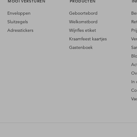
MOOI VERSTUREN
PRODUCTEN
IN
Enveloppen
Geboortebord
Be
Sluitzegels
Welkomstbord
Re
Adresstickers
Wijnfles etiket
Pri
Kraamfeest kaartjes
Ve
Gastenboek
Sa
Bl
Ac
Ov
In
Co
Va