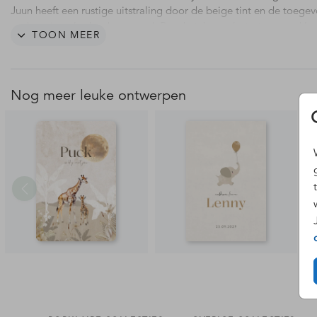
Juun heeft een rustige uitstraling door de beige tint en de toeg
oud papierenlook achtergrond. Pas de teksten, lettertypes en kle
TOON MEER
eenvoudig aan in de editor voor de geboorte van jullie zoon of d
Nog meer leuke ontwerpen