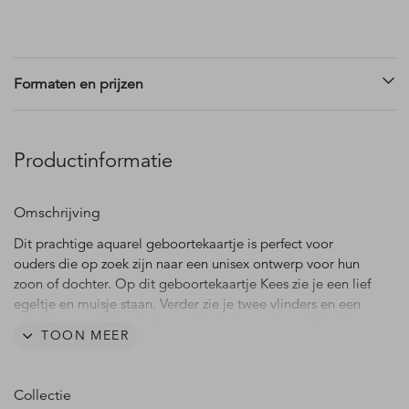
Formaten en prijzen
Productinformatie
Omschrijving
Dit prachtige aquarel geboortekaartje is perfect voor
ouders die op zoek zijn naar een unisex ontwerp voor hun
zoon of dochter. Op dit geboortekaartje Kees zie je een lief
egeltje en muisje staan. Verder zie je twee vlinders en een
schattig vogeltje in de boom. Dit geboortekaartje heeft
TOON MEER
een lieve uitstraling en is geschikt voor zowel een jongen
als een meisje. Voeg de bijpassende sluitzegel toe om het
kaartje helemaal af te maken.
Collectie