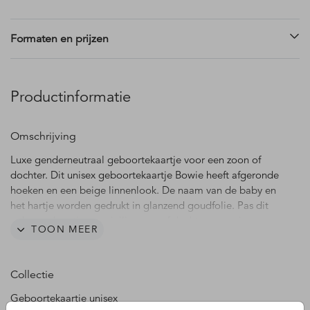
Formaten en prijzen
Productinformatie
Omschrijving
Luxe genderneutraal geboortekaartje voor een zoon of
dochter. Dit unisex geboortekaartje Bowie heeft afgeronde
hoeken en een beige linnenlook. De naam van de baby en
het hartje worden gedrukt in glanzend goudfolie. Pas dit
geboortekaartje voor jullie zoon of dochter naar eigen
TOON MEER
wens aan in onze online editor. Met de bijpassende
envelop maak je dit geboortekaartje helemaal af. Verzegel
de envelop met een mooie sluitzegel.
Collectie
Geboortekaartje unisex