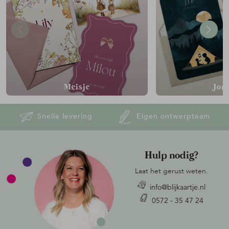
Meisje
Jon
Snelle levering
Eigen ontwerpteam
Hulp nodig?
Laat het gerust weten.
info@blijkaartje.nl
0572 - 35 47 24