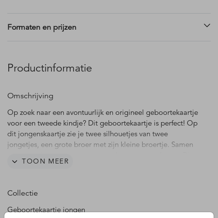
Formaten en prijzen
Productinformatie
Omschrijving
Op zoek naar een avontuurlijk en origineel geboortekaartje
voor een tweede kindje? Dit geboortekaartje is perfect! Op
dit jongenskaartje zie je twee silhouetjes van twee
jongetjes, een grote broer met zijn kleine broertje. Samen
op een steiger aan een meer met bergen en rode zon. Dit
TOON MEER
kaartje past qua kleuren perfect bij een baby die in de
herfst wordt geboren. Het kaartje kun je gemakkelijk online
bewerken, opslaan en bestellen. Heb je vragen of wensen?
Collectie
Laat het ons dan gerust weten, wij helpen je graag verder!
Geboortekaartje jongen