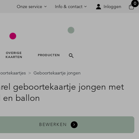
0
Onze service
Info & contact
Inloggen
OVERIGE 
PRODUCTEN 
KAARTEN 
ortekaartjes
Geboortekaartje jongen
rel geboortekaartje jongen met
 en ballon
BEWERKEN