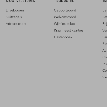
MOOI VERSTUREN
PRODUCTEN
IN
Enveloppen
Geboortebord
Be
Sluitzegels
Welkomstbord
Re
Adresstickers
Wijnfles etiket
Pri
Kraamfeest kaartjes
Ve
Gastenboek
Sa
Bl
Ac
Ov
In
Co
Va