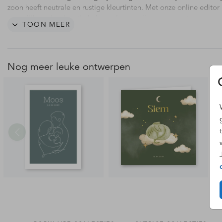
zoon heeft neutrale en rustige kleurtinten. Met onze online editor 
mogelijk om het kaartje helemaal naar jullie wens aan te passen.
TOON MEER
Nog meer leuke ontwerpen