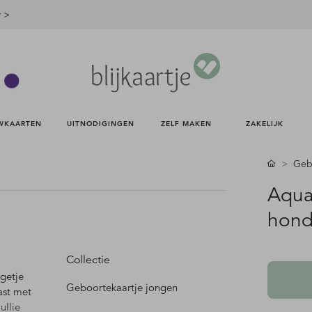
r >
WKAARTEN 
UITNODIGINGEN 
ZELF MAKEN 
ZAKELIJK 
Gebo
Aqua
hond
Collectie
ngetje
Geboortekaartje jongen
ast met
ullie