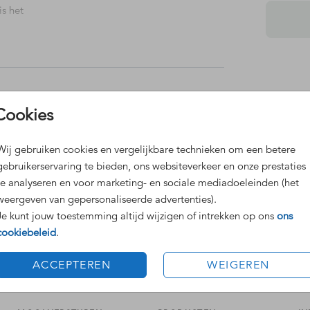
is het
Dit 
Cookies
Grat
Voor
Wij gebruiken cookies en vergelijkbare technieken om een betere
gebruikerservaring te bieden, ons websiteverkeer en onze prestaties
te analyseren en voor marketing- en sociale mediadoeleinden (het
weergeven van gepersonaliseerde advertenties).
Je kunt jouw toestemming altijd wijzigen of intrekken op ons
ons
cookiebeleid
.
Formaten
ACCEPTEREN
WEIGEREN