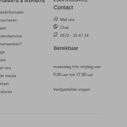
KLANTENSERVICE
FORMATIE & INSPIRATIE
Contact
stelinformatie
Mail ons
tourneren
Chat
jzen
0572 - 35 47 24
rzendservice
menwerken?
Bereikbaar
ogs
ties
maandag t/m vrijdag van
er ons
9.00 uur tot 17.00 uur
 de media
ntact
Veelgestelde vragen
catures