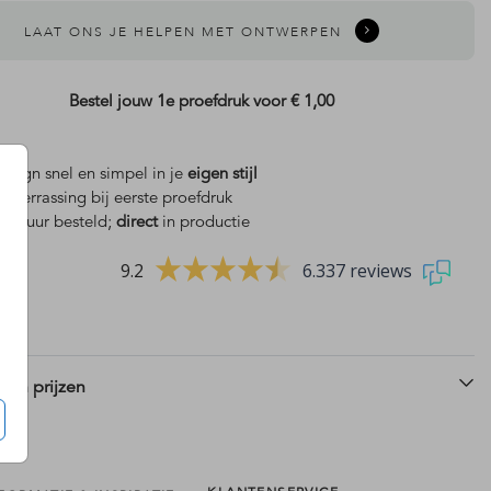
LAAT ONS JE HELPEN MET ONTWERPEN
Bestel jouw 1e proefdruk voor
€ 1,00
design snel en simpel in je
eigen stijl
is
verrassing bij eerste proefdruk
 18 uur besteld;
direct
in productie
9.2
6.337 reviews
 en prijzen