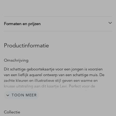
Formaten en prijzen
Productinformatie
Omschrijving
Dit schattige geboortekaartje voor een jongen is voorzien
van een lieflijk aquarel ontwerp van een schattige muis. De
zachte kleuren en illustratieve stijl geven een warme en
knusse uitstraling aan dit kaartje Levi. Perfect voor de
aankondiging van de geboorte van jullie zoon. Bestel
TOON MEER
vandaag nog en maak de geboorte van jullie kindje
onvergetelijk.
Collectie