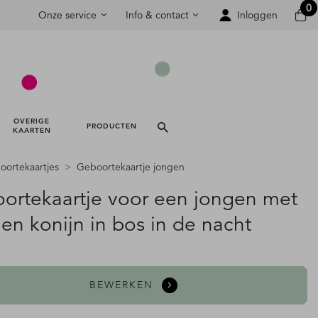
0
Onze service
Info & contact
Inloggen
OVERIGE 
PRODUCTEN 
KAARTEN 
ortekaartjes
Geboortekaartje jongen
ortekaartje voor een jongen met
en konijn in bos in de nacht
BEWERKEN