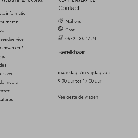
KLANTENSERVICE
FORMATIE & INSPIRATIE
Contact
stelinformatie
Mail ons
tourneren
Chat
jzen
0572 - 35 47 24
rzendservice
menwerken?
Bereikbaar
ogs
ties
maandag t/m vrijdag van
er ons
9.00 uur tot 17.00 uur
 de media
ntact
Veelgestelde vragen
catures