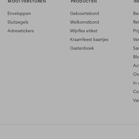
MOOI VERSTUREN
PRODUCTEN
IN
Enveloppen
Geboortebord
Be
Sluitzegels
Welkomstbord
Re
Adresstickers
Wijnfles etiket
Pri
Kraamfeest kaartjes
Ve
Gastenboek
Sa
Bl
Ac
Ov
In
Co
Va