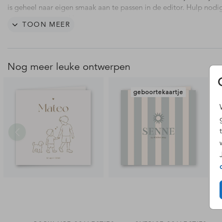
is geheel naar eigen smaak aan te passen in de editor. Hulp nod
team staat voor je klaar.
TOON MEER
Nog meer leuke ontwerpen
geboortekaartje