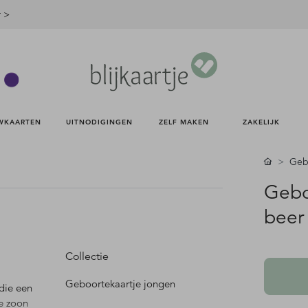
r >
WKAARTEN 
UITNODIGINGEN 
ZELF MAKEN 
ZAKELIJK 
Gebo
Gebo
beer 
Collectie
Geboortekaartje jongen
 die een
ie zoon