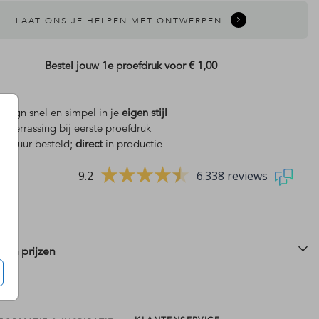
LAAT ONS JE HELPEN MET ONTWERPEN
Bestel jouw 1e proefdruk voor
€ 1,00
design snel en simpel in je
eigen stijl
is
verrassing bij eerste proefdruk
geboortekaartje
 18 uur besteld;
direct
in productie
9.2
6.338 reviews
 en prijzen