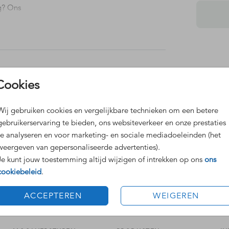
ig? Ons
Dit 
Cookies
Grat
geboortekaartje
Voor
Wij gebruiken cookies en vergelijkbare technieken om een betere
gebruikerservaring te bieden, ons websiteverkeer en onze prestaties
te analyseren en voor marketing- en sociale mediadoeleinden (het
weergeven van gepersonaliseerde advertenties).
Je kunt jouw toestemming altijd wijzigen of intrekken op ons
ons
cookiebeleid
.
Formaten
ACCEPTEREN
WEIGEREN