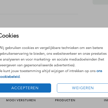
Dit 
Cookies
Grat
Voor
Wij gebruiken cookies en vergelijkbare technieken om een betere
gebruikerservaring te bieden, ons websiteverkeer en onze prestaties
te analyseren en voor marketing- en sociale mediadoeleinden (het
weergeven van gepersonaliseerde advertenties).
Je kunt jouw toestemming altijd wijzigen of intrekken op ons
ons
Formaten
cookiebeleid
.
ACCEPTEREN
WEIGEREN
MOOI VERSTUREN
PRODUCTEN
IN