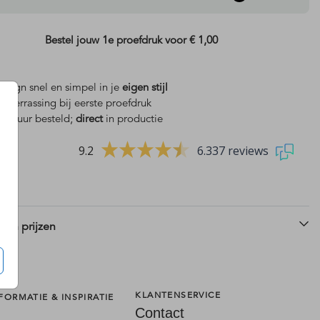
Bestel jouw 1e proefdruk voor
€ 1,00
design snel en simpel in je
eigen stijl
is
verrassing bij eerste proefdruk
 18 uur besteld;
direct
in productie
9.2
6.337 reviews
 en prijzen
KLANTENSERVICE
FORMATIE & INSPIRATIE
Contact