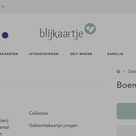
r >
WKAARTEN 
UITNODIGINGEN 
ZELF MAKEN 
ZAKELIJK 
Gebo
Boer
Collectie
derij
Geboortekaartje jongen
antal
t