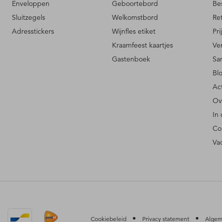
Enveloppen
Geboortebord
Be
Sluitzegels
Welkomstbord
Re
Adresstickers
Wijnfles etiket
Pri
Kraamfeest kaartjes
Ve
Gastenboek
Sa
Bl
Ac
Ov
In
Co
Va
•
•
Cookiebeleid
Privacy statement
Algem