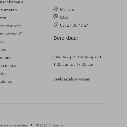
stelinformatie
Mail ons
tourneren
Chat
jzen
0572 - 35 47 24
rzendservice
menwerken?
Bereikbaar
ogs
ties
maandag t/m vrijdag van
er ons
9.00 uur tot 17.00 uur
 de media
ntact
Veelgestelde vragen
catures
•
ene voorwaarden
© 2026 Blijkaartje