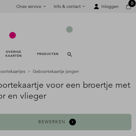
0
Onze service
Info & contact
Inloggen
OVERIGE 
PRODUCTEN 
KAARTEN 
ortekaartjes
Geboortekaartje jongen
ortekaartje voor een broertje met
or en vlieger
BEWERKEN