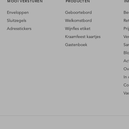
MOOI VERSTUREN
PRODUCTEN
IN
Enveloppen
Geboortebord
Be
Sluitzegels
Welkomstbord
Re
Adresstickers
Wijnfles etiket
Pri
Kraamfeest kaartjes
Ve
Gastenboek
Sa
Bl
Ac
Ov
In
Co
Va