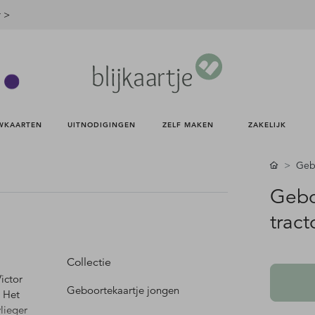
r >
WKAARTEN 
UITNODIGINGEN 
ZELF MAKEN 
ZAKELIJK 
Gebo
Gebo
tract
Collectie
ictor
Geboortekaartje jongen
. Het
lieger