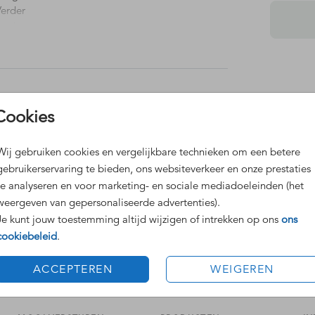
Verder
appig
.
JES
Dit 
Cookies
Grat
Voor
Wij gebruiken cookies en vergelijkbare technieken om een betere
gebruikerservaring te bieden, ons websiteverkeer en onze prestaties
te analyseren en voor marketing- en sociale mediadoeleinden (het
weergeven van gepersonaliseerde advertenties).
Je kunt jouw toestemming altijd wijzigen of intrekken op ons
ons
cookiebeleid
.
Formaten
ACCEPTEREN
WEIGEREN