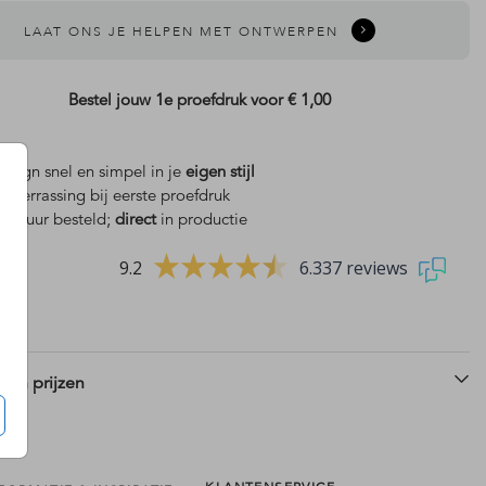
LAAT ONS JE HELPEN MET ONTWERPEN
Bestel jouw 1e proefdruk voor
€ 1,00
design snel en simpel in je
eigen stijl
is
verrassing bij eerste proefdruk
 18 uur besteld;
direct
in productie
9.2
6.337 reviews
 en prijzen