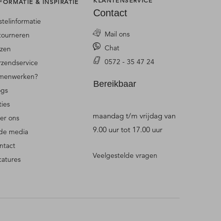
KLANTENSERVICE
FORMATIE & INSPIRATIE
Contact
stelinformatie
Mail ons
tourneren
Chat
jzen
0572 - 35 47 24
rzendservice
menwerken?
Bereikbaar
ogs
ties
maandag t/m vrijdag van
er ons
9.00 uur tot 17.00 uur
 de media
ntact
Veelgestelde vragen
catures