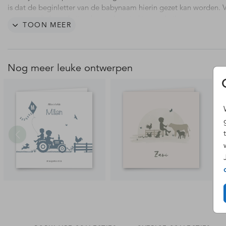
is dat de beginletter van de babynaam hierin gezet kan worden. 
staan op dit boerderij geboortekaartje kippen, kuikens en een gr
TOON MEER
hondje. De groene kleur geeft een stoer tintje aan deze babykaart
Meer inspiratie:
Nog meer leuke ontwerpen
ALLE GEBOORTEKAARTJES
ALLE JONGENS KAART
VOOR EEN BROERTJE