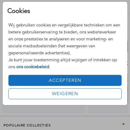
plakken.
Geboortekaartje jongen
Cookies
Ga direct naar:
echte strikjes
Nog meer leuke ontwerpen
Wij gebruiken cookies en vergelijkbare technieken om een
betere gebruikerservaring te bieden, ons websiteverkeer
en onze prestaties te analyseren en voor marketing- en
sociale mediadoeleinden (het weergeven van
gepersonaliseerde advertenties).
Je kunt jouw toestemming altijd wijzigen of intrekken op
ons
ons cookiebeleid
.
ACCEPTEREN
WEIGEREN
POPULAIRE COLLECTIES