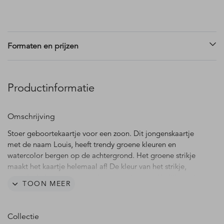
Formaten en prijzen
Productinformatie
Omschrijving
Stoer geboortekaartje voor een zoon. Dit jongenskaartje
met de naam Louis, heeft trendy groene kleuren en
watercolor bergen op de achtergrond. Het groene strikje
maakt het kaartje helemaal af! De kleur van het strikje,
evenals de lettertypes en teksten pas je gemakkelijk aan in
TOON MEER
de editor.
Het strikje op dit kaartje dient als voorbeeld en wordt niet
Collectie
gedrukt! Op die plek kun je straks zelf het échte strikje