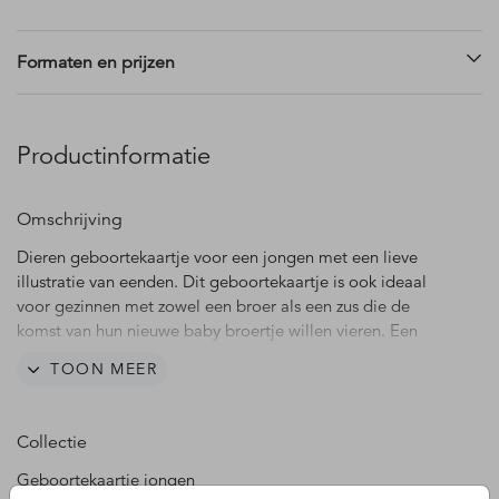
Formaten en prijzen
Productinformatie
Omschrijving
Dieren geboortekaartje voor een jongen met een lieve
illustratie van eenden. Dit geboortekaartje is ook ideaal
voor gezinnen met zowel een broer als een zus die de
komst van hun nieuwe baby broertje willen vieren. Een
eend of gans op je uitgekozen geboortekaartje is helemaal
TOON MEER
leuk! Pas dit geboortekaartje Florian eenvoudig aan in de
editor.
Collectie
Geboortekaartje jongen