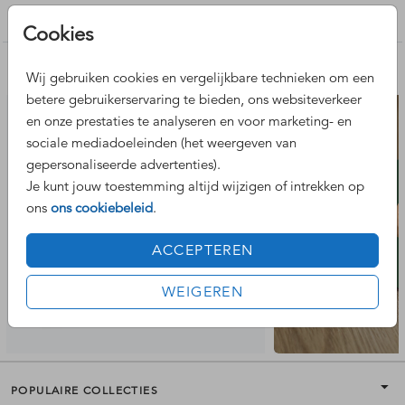
een snijmarge, waardoor de rand rondom misschien niet
Geboortekaartje jongen
Cookies
helemaal aan alle zijden exact gelijk is.
Nog meer leuke ontwerpen
Wij gebruiken cookies en vergelijkbare technieken om een
betere gebruikerservaring te bieden, ons websiteverkeer
en onze prestaties te analyseren en voor marketing- en
sociale mediadoeleinden (het weergeven van
gepersonaliseerde advertenties).
Je kunt jouw toestemming altijd wijzigen of intrekken op
ons
ons cookiebeleid
.
ACCEPTEREN
WEIGEREN
POPULAIRE COLLECTIES