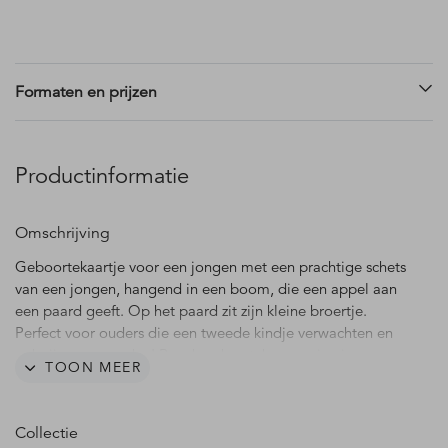
Formaten en prijzen
Productinformatie
Omschrijving
Geboortekaartje voor een jongen met een prachtige schets
van een jongen, hangend in een boom, die een appel aan
een paard geeft. Op het paard zit zijn kleine broertje.
Perfect voor ouders die een tweede kindje verwachten en
gek zijn van paarden! Pas deze kaart Jax naar je eigen
TOON MEER
smaak aan in onze ontwerpmodule.
Let op: dit kaartje heeft een rand/kader. Houd er rekening
Collectie
mee dat er bij het drukken en snijden altijd sprake is van