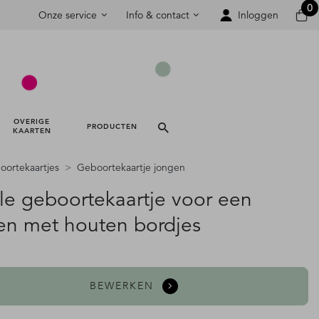
0
Onze service
Info & contact
Inloggen
OVERIGE 
PRODUCTEN 
KAARTEN 
ortekaartjes
Geboortekaartje jongen
le geboortekaartje voor een
en met houten bordjes
BEWERKEN