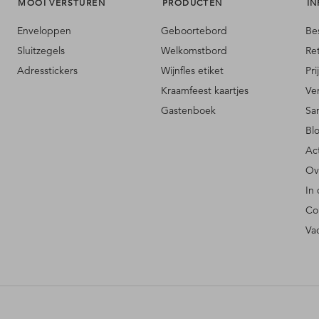
MOOI VERSTUREN
PRODUCTEN
IN
Enveloppen
Geboortebord
Be
Sluitzegels
Welkomstbord
Re
Adresstickers
Wijnfles etiket
Pri
Kraamfeest kaartjes
Ve
Gastenboek
Sa
Bl
Ac
Ov
In
Co
Va