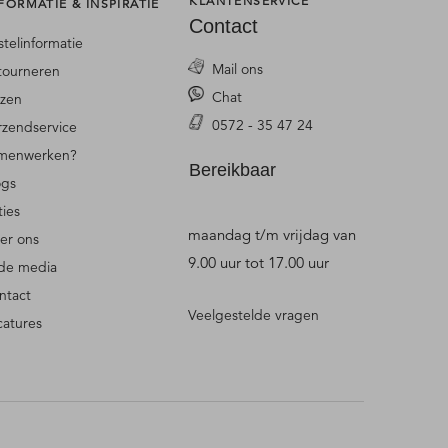
KLANTENSERVICE
FORMATIE & INSPIRATIE
Contact
stelinformatie
Mail ons
tourneren
Chat
jzen
0572 - 35 47 24
rzendservice
menwerken?
Bereikbaar
ogs
ties
maandag t/m vrijdag van
er ons
9.00 uur tot 17.00 uur
 de media
ntact
Veelgestelde vragen
catures