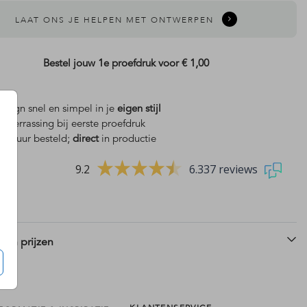
LAAT ONS JE HELPEN MET ONTWERPEN
Bestel jouw 1e proefdruk voor
€ 1,00
design snel en simpel in je
eigen stijl
is
verrassing bij eerste proefdruk
 18 uur besteld;
direct
in productie
9.2
6.337 reviews
 en prijzen