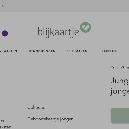
r >
WKAARTEN 
UITNODIGINGEN 
ZELF MAKEN 
ZAKELIJK 
Gebo
Jung
jong
Collectie
Geboortekaartje jongen
ten
eksten