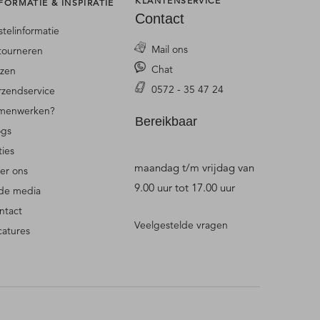
KLANTENSERVICE
FORMATIE & INSPIRATIE
Contact
stelinformatie
Mail ons
tourneren
Chat
jzen
0572 - 35 47 24
rzendservice
menwerken?
Bereikbaar
ogs
ties
maandag t/m vrijdag van
er ons
9.00 uur tot 17.00 uur
 de media
ntact
Veelgestelde vragen
catures