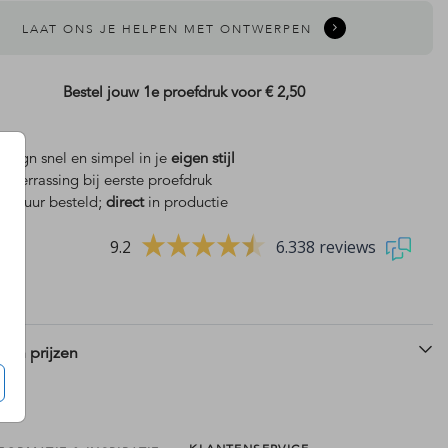
LAAT ONS JE HELPEN MET ONTWERPEN
Bestel jouw 1e proefdruk voor
€ 2,50
design snel en simpel in je
eigen stijl
is
verrassing bij eerste proefdruk
geboortekaartje
 18 uur besteld;
direct
in productie
9.2
6.338 reviews
 en prijzen