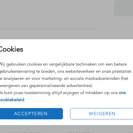
aliseer
Dit 
Cookies
Grat
geboortekaartje
Voor
Wij gebruiken cookies en vergelijkbare technieken om een betere
gebruikerservaring te bieden, ons websiteverkeer en onze prestaties
te analyseren en voor marketing- en sociale mediadoeleinden (het
weergeven van gepersonaliseerde advertenties).
Je kunt jouw toestemming altijd wijzigen of intrekken op ons
ons
cookiebeleid
.
Formaten
ACCEPTEREN
WEIGEREN