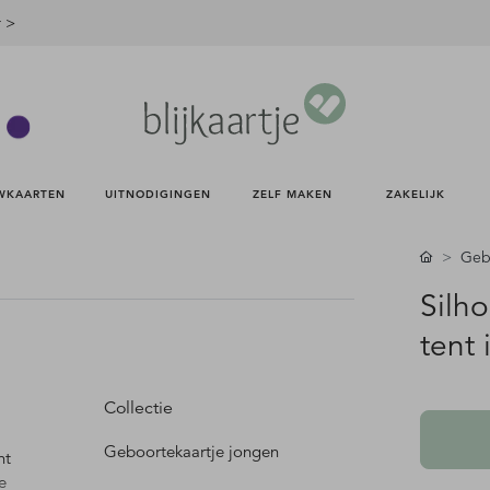
r >
WKAARTEN 
UITNODIGINGEN 
ZELF MAKEN 
ZAKELIJK 
Gebo
Silh
tent
Collectie
Geboortekaartje jongen
nt
e