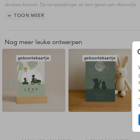
donkere bomen. De lampjesslinger en tent geven een sfeervolle
uitstraling. Perfect voor ouders die van kamperen houden. Person
TOON MEER
het kaartje met jullie eigen tekst en maak het helemaal af.
Nog meer leuke ontwerpen
geboortekaartje
geboortekaartje