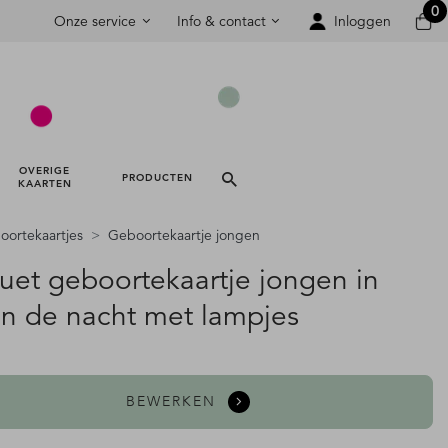
0
Onze service
Info & contact
Inloggen
OVERIGE 
PRODUCTEN 
KAARTEN 
ortekaartjes
Geboortekaartje jongen
ouet geboortekaartje jongen in
 in de nacht met lampjes
BEWERKEN