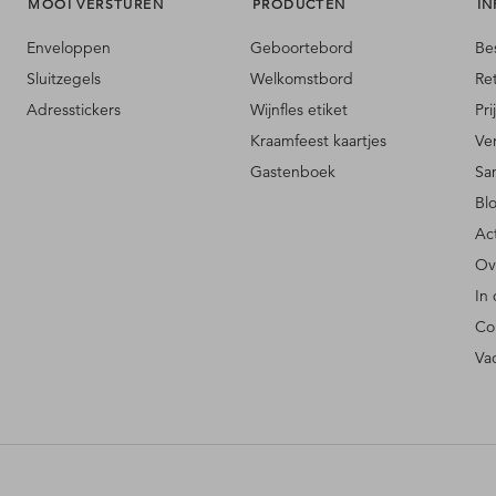
MOOI VERSTUREN
PRODUCTEN
IN
Enveloppen
Geboortebord
Be
Sluitzegels
Welkomstbord
Re
Adresstickers
Wijnfles etiket
Pri
Kraamfeest kaartjes
Ve
Gastenboek
Sa
Bl
Ac
Ov
In
Co
Va