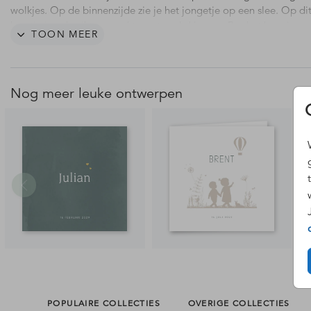
wolkjes. Op de binnenzijde zie je het jongetje op een slee. Op di
kaartje is gebruikt gemaakt van trendy kleuren. Pas het kaartje na
TOON MEER
eigen smaak aan in de editor. Ook mogelijk met een ander silhou
voor een andere gezinssamenstelling.
Nog meer leuke ontwerpen
POPULAIRE COLLECTIES
OVERIGE COLLECTIES