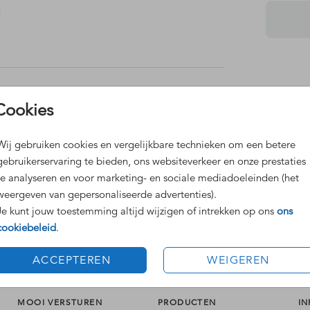
t
ar je
et of
Cookies
Dit 
Grat
Voor
Wij gebruiken cookies en vergelijkbare technieken om een betere
gebruikerservaring te bieden, ons websiteverkeer en onze prestaties
te analyseren en voor marketing- en sociale mediadoeleinden (het
weergeven van gepersonaliseerde advertenties).
Je kunt jouw toestemming altijd wijzigen of intrekken op ons
ons
Formaten
cookiebeleid
.
ACCEPTEREN
WEIGEREN
MOOI VERSTUREN
PRODUCTEN
IN