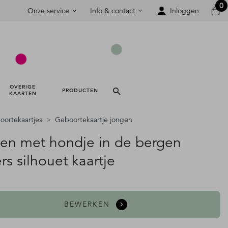
0
Onze service
Info & contact
Inloggen
OVERIGE 
PRODUCTEN 
KAARTEN 
ortekaartjes
Geboortekaartje jongen
en met hondje in de bergen
rs silhouet kaartje
BEWERKEN