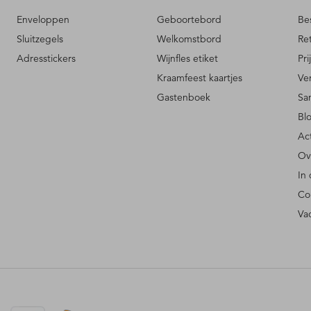
Enveloppen
Geboortebord
Be
Sluitzegels
Welkomstbord
Re
Adresstickers
Wijnfles etiket
Pri
Kraamfeest kaartjes
Ve
Gastenboek
Sa
Bl
Ac
Ov
In
Co
Va