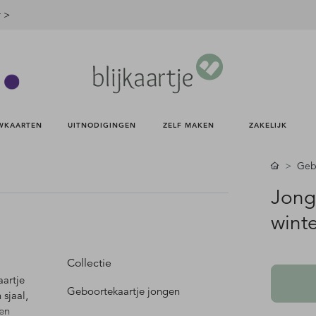
r >
WKAARTEN 
UITNODIGINGEN 
ZELF MAKEN 
ZAKELIJK 
Gebo
Jong
winte
Collectie
aartje
Geboortekaartje jongen
sjaal,
en