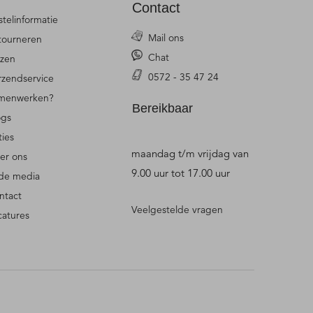
Contact
stelinformatie
Mail ons
tourneren
Chat
jzen
0572 - 35 47 24
rzendservice
menwerken?
Bereikbaar
ogs
ties
maandag t/m vrijdag van
er ons
9.00 uur tot 17.00 uur
 de media
ntact
Veelgestelde vragen
catures