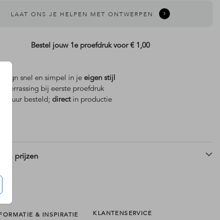
LAAT ONS JE HELPEN MET ONTWERPEN
Bestel jouw 1e proefdruk voor
€ 1,00
design snel en simpel in je
eigen stijl
is
verrassing bij eerste proefdruk
 18 uur besteld;
direct
in productie
 en prijzen
KLANTENSERVICE
FORMATIE & INSPIRATIE