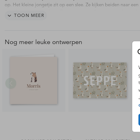
op. Het kleine jongetje zit op een slee. Ze kijken beiden naar een
vogelhuisje met vogeltjes. Dit kaartje is perfect voor een baby die
TOON MEER
winter wordt geboren! Pas het kaartje geheel naar eigen wens aa
editor. Ook de silhouetten zijn gemakkelijk aan te passen naar ee
andere gezinssamenstelling.
Nog meer leuke ontwerpen