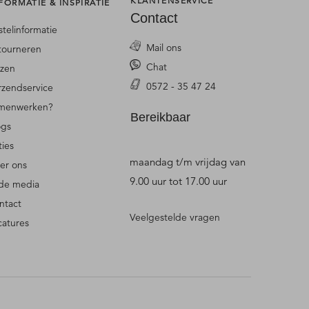
KLANTENSERVICE
FORMATIE & INSPIRATIE
Contact
stelinformatie
Mail ons
tourneren
Chat
jzen
0572 - 35 47 24
rzendservice
menwerken?
Bereikbaar
ogs
ties
maandag t/m vrijdag van
er ons
9.00 uur tot 17.00 uur
 de media
ntact
Veelgestelde vragen
catures