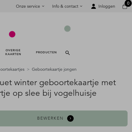
0
Onze service
Info & contact
Inloggen
OVERIGE 
PRODUCTEN 
KAARTEN 
ortekaartjes
Geboortekaartje jongen
ouet winter geboortekaartje met
tje op slee bij vogelhuisje
BEWERKEN