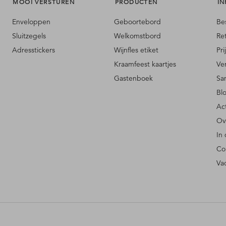
MOOI VERSTUREN
PRODUCTEN
IN
Enveloppen
Geboortebord
Be
Sluitzegels
Welkomstbord
Re
Adresstickers
Wijnfles etiket
Pri
Kraamfeest kaartjes
Ve
Gastenboek
Sa
Bl
Ac
Ov
In
Co
Va