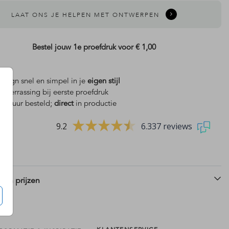
LAAT ONS JE HELPEN MET ONTWERPEN
Bestel jouw 1e proefdruk voor
€ 1,00
design snel en simpel in je
eigen stijl
is
verrassing bij eerste proefdruk
 18 uur besteld;
direct
in productie
9.2
6.337 reviews
 en prijzen