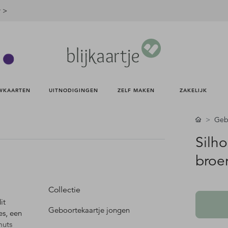
r >
WKAARTEN 
UITNODIGINGEN 
ZELF MAKEN 
ZAKELIJK 
Gebo
Silh
broer
Collectie
it
Geboortekaartje jongen
es, een
muts