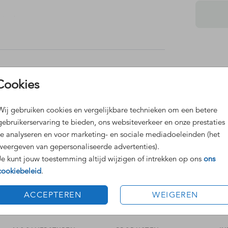
 in de
n in de
n
Dit 
Cookies
Grat
Voor
Wij gebruiken cookies en vergelijkbare technieken om een betere
gebruikerservaring te bieden, ons websiteverkeer en onze prestaties
te analyseren en voor marketing- en sociale mediadoeleinden (het
weergeven van gepersonaliseerde advertenties).
Je kunt jouw toestemming altijd wijzigen of intrekken op ons
ons
cookiebeleid
.
Formaten
ACCEPTEREN
WEIGEREN