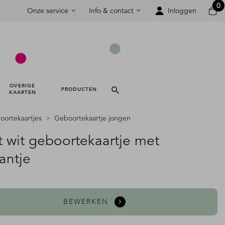
0
Onze service
Info & contact
Inloggen
OVERIGE 
PRODUCTEN 
KAARTEN 
ortekaartjes
Geboortekaartje jongen
t wit geboortekaartje met
antje
BEWERKEN