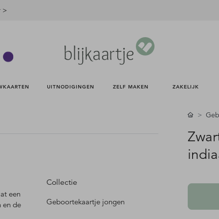
r >
WKAARTEN 
UITNODIGINGEN 
ZELF MAKEN 
ZAKELIJK 
Gebo
Zwar
india
Collectie
aat een
Geboortekaartje jongen
n en de