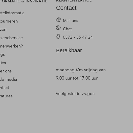
KLANTENSERVICE
FORMATIE & INSPIRATIE
Contact
stelinformatie
Mail ons
tourneren
Chat
jzen
0572 - 35 47 24
rzendservice
menwerken?
Bereikbaar
ogs
ties
maandag t/m vrijdag van
er ons
9.00 uur tot 17.00 uur
 de media
ntact
Veelgestelde vragen
catures