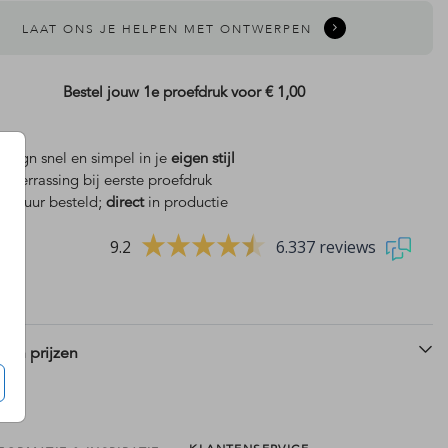
LAAT ONS JE HELPEN MET ONTWERPEN
Bestel jouw 1e proefdruk voor
€ 1,00
design snel en simpel in je
eigen stijl
is
verrassing bij eerste proefdruk
 18 uur besteld;
direct
in productie
9.2
6.337 reviews
 en prijzen