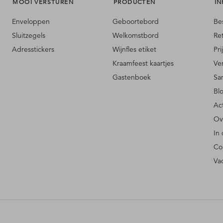
MOOI VERSTUREN
PRODUCTEN
IN
Enveloppen
Geboortebord
Be
Sluitzegels
Welkomstbord
Re
Adresstickers
Wijnfles etiket
Pri
Kraamfeest kaartjes
Ve
Gastenboek
Sa
Bl
Ac
Ov
In
Co
Va