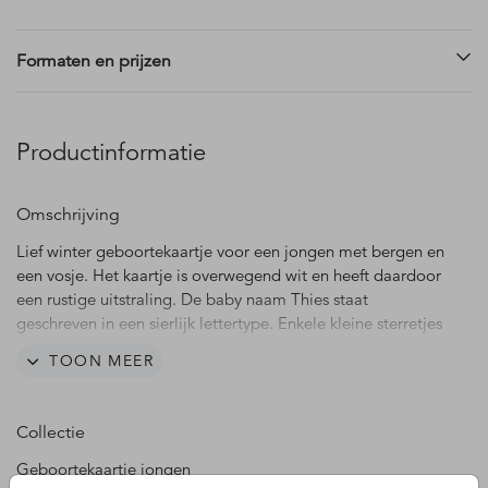
Formaten en prijzen
Productinformatie
Omschrijving
Lief winter geboortekaartje voor een jongen met bergen en
een vosje. Het kaartje is overwegend wit en heeft daardoor
een rustige uitstraling. De baby naam Thies staat
geschreven in een sierlijk lettertype. Enkele kleine sterretjes
maken het kaartje af.
TOON MEER
Collectie
Geboortekaartje jongen