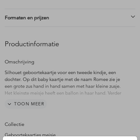
Formaten en prijzen
Productinformatie
Omschrijving
Silhouet geboortekaartje voor een tweede kindje, een
dochter. Op dit baby kaartje met de naam Romee zie je
een grote zus hand in hand samen met haar kleine zusje.
Het kleinste meisje heeft een ballon in haar hand. Verder
op dit kaartje een roze aquarel achtergrond, mooie
TOON MEER
veldbloemen en kleine hartjes in trendy terra kleur. Dit
silhouet kaartje met 2 meisjes is gemakkelijk aan te passen
en ook mogelijk in een andere gezinssamenstelling.
Collectie
Geboortekaartjes meisje