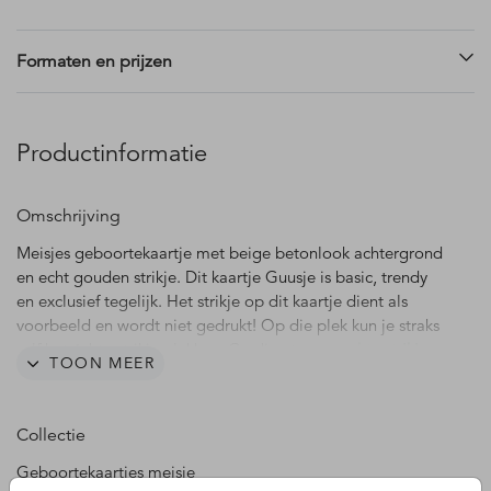
Formaten en prijzen
Productinformatie
Omschrijving
Meisjes geboortekaartje met beige betonlook achtergrond
en echt gouden strikje. Dit kaartje Guusje is basic, trendy
en exclusief tegelijk. Het strikje op dit kaartje dient als
voorbeeld en wordt niet gedrukt! Op die plek kun je straks
zelf het échte strikje plakken. Ga direct naar:
echte strikjes
TOON MEER
Collectie
Geboortekaartjes meisje