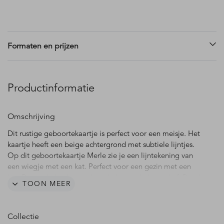
Formaten en prijzen
Productinformatie
Omschrijving
Dit rustige geboortekaartje is perfect voor een meisje. Het
kaartje heeft een beige achtergrond met subtiele lijntjes.
Op dit geboortekaartje Merle zie je een lijntekening van
een wiegje met een kat. Perfect voor een gezin met een
kat. De ronde hoeken maken dit kaartje helemaal af. Pas de
TOON MEER
teksten, kleuren en lettertypes naar je eigen smaak aan in
de editor.
Collectie