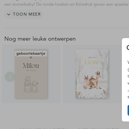
een zomerbaby! De ronde hoeken en foliedruk geven een speelse
luxe touch. Dit silhouet kaartje is gemakkelijk aan te passen en o
TOON MEER
mogelijk in een andere gezinssamenstelling. Hulp nodig? Neem
met ons op!
Nog meer leuke ontwerpen
geboortekaartje