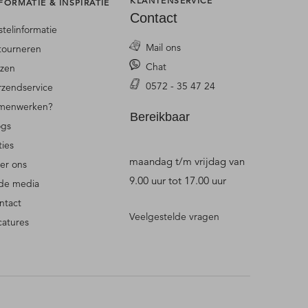
KLANTENSERVICE
FORMATIE & INSPIRATIE
Contact
stelinformatie
Mail ons
tourneren
Chat
jzen
0572 - 35 47 24
rzendservice
menwerken?
Bereikbaar
ogs
ties
maandag t/m vrijdag van
er ons
9.00 uur tot 17.00 uur
 de media
ntact
Veelgestelde vragen
catures