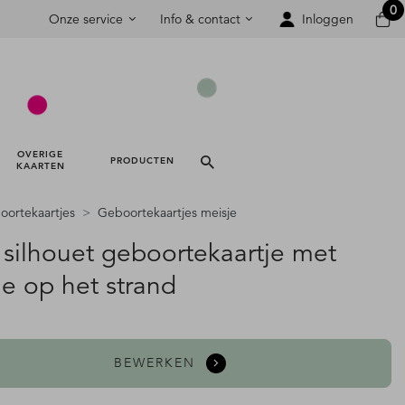
0
Onze service
Info & contact
Inloggen
OVERIGE 
PRODUCTEN 
KAARTEN 
ortekaartjes
Geboortekaartjes meisje
 silhouet geboortekaartje met
je op het strand
BEWERKEN