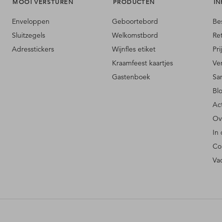
MOOI VERSTUREN
PRODUCTEN
IN
Enveloppen
Geboortebord
Be
Sluitzegels
Welkomstbord
Re
Adresstickers
Wijnfles etiket
Pri
Kraamfeest kaartjes
Ve
Gastenboek
Sa
Bl
Ac
Ov
In
Co
Va