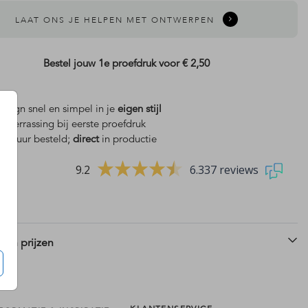
LAAT ONS JE HELPEN MET ONTWERPEN
Bestel jouw 1e proefdruk voor
€ 2,50
design snel en simpel in je
eigen stijl
is
verrassing bij eerste proefdruk
 18 uur besteld;
direct
in productie
9.2
6.337 reviews
 en prijzen