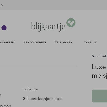
r >
WKAARTEN 
UITNODIGINGEN 
ZELF MAKEN 
ZAKELIJK 
Gebo
Luxe
meis
Collectie
e
Geboortekaartjes meisje
je voor