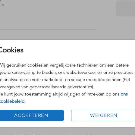
 en
ok
contact
Dit 
Cookies
Grat
Voor
Wij gebruiken cookies en vergelijkbare technieken om een betere
gebruikerservaring te bieden, ons websiteverkeer en onze prestaties
te analyseren en voor marketing- en sociale mediadoeleinden (het
weergeven van gepersonaliseerde advertenties).
Je kunt jouw toestemming altijd wijzigen of intrekken op ons
ons
cookiebeleid
.
Formaten
ACCEPTEREN
WEIGEREN