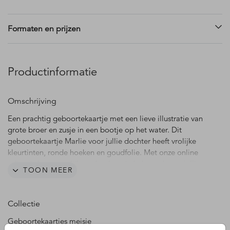
Formaten en prijzen
Productinformatie
Omschrijving
Een prachtig geboortekaartje met een lieve illustratie van
grote broer en zusje in een bootje op het water. Dit
geboortekaartje Marlie voor jullie dochter heeft vrolijke
kleurtinten, ronde hoeken en goudfolie. Met onze online
editor is het mogelijk om het kaartje helemaal naar jullie
TOON MEER
wens aan te passen. Maak dit geboortekaartje helemaal in
stijl af met de berry envelopkleur.
Collectie
Geboortekaartjes meisje