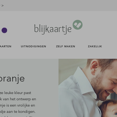
r >
AARTEN 
UITNODIGINGEN 
ZELF MAKEN 
ZAKELIJK 
oranje
eze leuke kleur past
ijk van het ontwerp en
je is een vrolijke en
dje aan te kondigen.