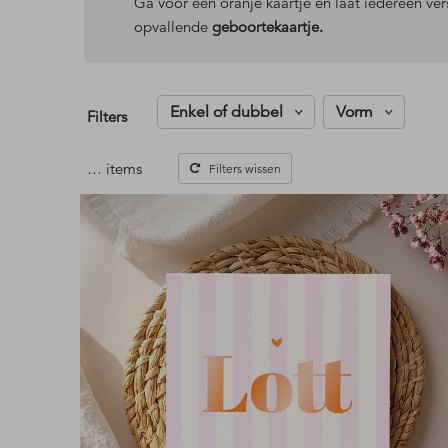
Ga voor een oranje kaartje en laat iedereen vers
opvallende
geboortekaartje.
Enkel of dubbel
Vorm
Filters
…
items
Filters wissen